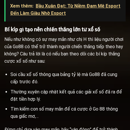
Xem thêm:
Bầu Xuân Đạt: Từ Niềm Đam Mê Esport
Đến Làm Giàu Nhờ Esport
Bí kíp gì tạo nên chiến thắng lớn từ xổ số
Nếu như không có sự may mắn như chị H thì liệu người chơi
của Go88 có thể trở thành người chiến thắng tiếp theo hay
không? Câu trả lời là có nếu bạn theo dõi các bí kíp thắng
cược xổ số như sau:
Soi cầu xổ số thông qua bảng tỷ lệ mà Go88 đã cung
cấp trước đó.
Thường xuyên cập nhật kết quả các giải xổ số đã ra để
đặt tiền hợp lý.
Tìm kiếm con số may mắn để cá cược ở Go 88 thông
qua giấc mơ,…
Đừng chỉ dựa vào may mắn, hãy “vận động” để trở thành