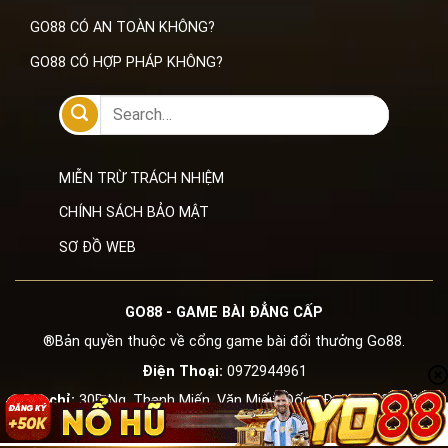
GO88 CÓ AN TOÀN KHÔNG?
GO88 CÓ HỢP PHÁP KHÔNG?
MIỄN TRỪ TRÁCH NHIỆM
CHÍNH SÁCH BẢO MẬT
SƠ ĐỒ WEB
GO88 - GAME BÀI ĐẲNG CẤP
®️Bản quyền thuộc về cổng game bài đổi thưởng Go88.
Điện Thoại:
0972944961
Địa chỉ:
30B Ng. Thanh Miến, Văn Miếu, Đống Đa, Hà Nội, Việt
Nam