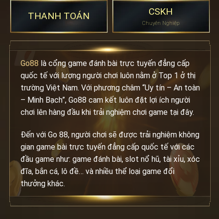
CSKH
THANH TOÁN
Chuyên Nghiệp
Go88
là cổng game đánh bài trực tuyến đẳng cấp
quốc tế với lượng người chơi luôn nằm ở Top 1 ở thị
trường Việt Nam. Với phương châm “Uy tín – An toàn
– Minh Bạch”, Go88 cam kết luôn đặt lợi ích người
chơi lên hàng đầu khi trải nghiệm chơi game tại đây.
Đến với Go 88, người chơi sẽ được trải nghiệm không
gian game bài trực tuyến đẳng cấp quốc tế với các
đầu game như: game đánh bài, slot nổ hũ, tài xỉu, xóc
đĩa, bắn cá, lô đề… và nhiều thể loại game đổi
thưởng khác.