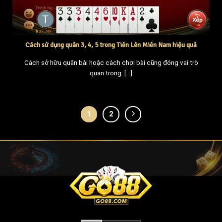
Cách sử dụng quân 3, 4, 5 trong Tiến Lên Miền Nam hiệu quả
Cách sở hữu quân bài hoặc cách chơi bài cũng đóng vai trò
quan trọng. [...]
1
2