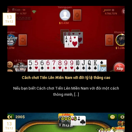
13
Th12
Cách chơi Tiến Lên Miền Nam với đôi tỷ lệ thắng cao
Nếu bạn biết Cách chơi Tiến Lên Miền Nam với đôi một cách
thông minh, [...]
13
Th12