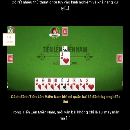
Có rất nhiều thủ thuật chơi tùy vào kinh nghiệm và khả năng xử
lý [...]
14
Th12
Cách đánh Tiến Lên Miền Nam khi có quân bài lẻ đánh bại mọi đối
thủ
Trong Tiến Lên Miền Nam, mỗi ván bài không chỉ là sự may mắn
mà [...]