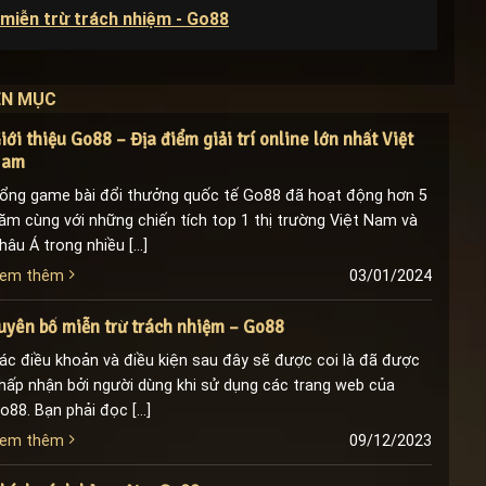
miễn trừ trách nhiệm - Go88
ÊN MỤC
iới thiệu Go88 – Địa điểm giải trí online lớn nhất Việt
Nam
ổng game bài đổi thưởng quốc tế Go88 đã hoạt động hơn 5
ăm cùng với những chiến tích top 1 thị trường Việt Nam và
hâu Á trong nhiều [...]
03/01/2024
em thêm
uyên bố miễn trừ trách nhiệm – Go88
ác điều khoản và điều kiện sau đây sẽ được coi là đã được
hấp nhận bởi người dùng khi sử dụng các trang web của
o88. Bạn phải đọc [...]
09/12/2023
em thêm