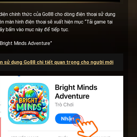
 diện chính thức của Go88 cho dòng điện thoại sử dụng
n màn hình điện thoại sẽ xuất hiện mục “Tải game tại
y bấm vào mục này để tiếp tục.
“Bright Minds Adventure”
 sử dụng Go88 chi tiết quan trọng cho người mới