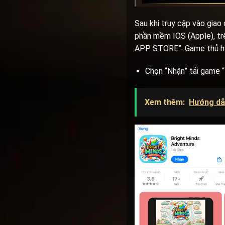
Sau khi truy cập vào giao
phần mềm IOS (Apple), trê
APP STORE”. Game thủ hã
Chọn “Nhận” tải game 
Xem thêm:
Hướng dẫn