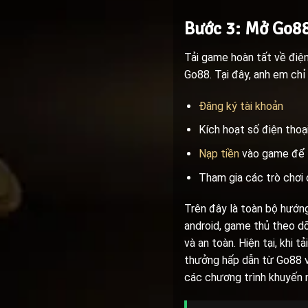
Bước 3: Mở Go88 
Tải game hoàn tất về điện
Go88. Tại đây, anh em chỉ
Đăng ký tài khoản
Kích hoạt số điện thoạ
Nạp tiền
vào game để 
Tham gia các trò chơi
Trên đây là toàn bộ hướng
android, game thủ theo d
và an toàn. Hiện tại, khi 
thưởng hấp dẫn từ Go88 v
các chương trình khuyến 