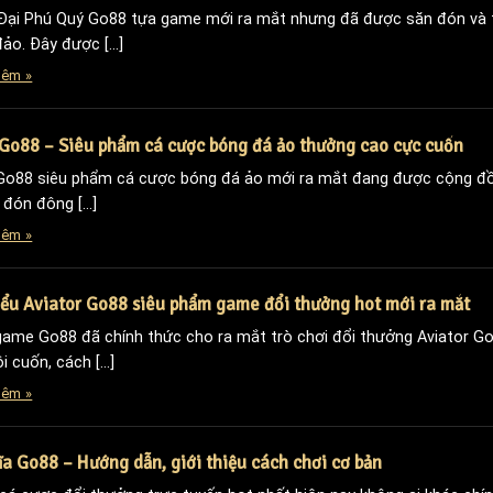
Đại Phú Quý Go88 tựa game mới ra mắt nhưng đã được săn đón và t
ảo. Đây được [...]
hêm »
 Go88 – Siêu phẩm cá cược bóng đá ảo thưởng cao cực cuốn
Go88 siêu phẩm cá cược bóng đá ảo mới ra mắt đang được cộng đ
đón đông [...]
hêm »
iểu Aviator Go88 siêu phẩm game đổi thưởng hot mới ra mắt
ame Go88 đã chính thức cho ra mắt trò chơi đổi thưởng Aviator Go8
i cuốn, cách [...]
hêm »
a Go88 – Hướng dẫn, giới thiệu cách chơi cơ bản