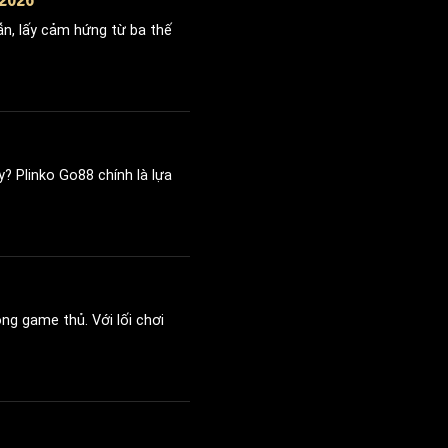
 2026
n, lấy cảm hứng từ ba thế
? Plinko Go88 chính là lựa
g game thủ. Với lối chơi