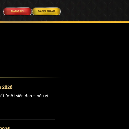
Ợ
h 2026
ất “một viên đạn – sáu vị