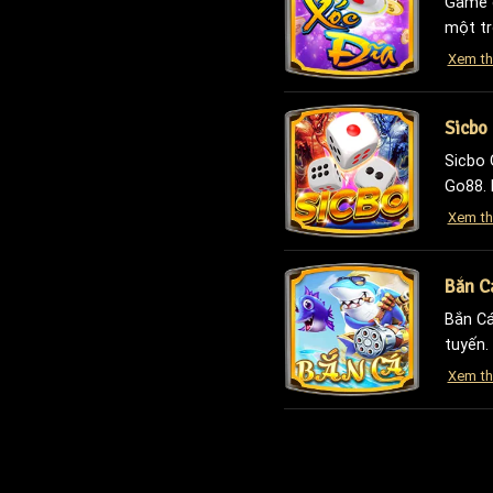
Game c
một trò
Xem t
Sicbo
Sicbo 
Go88. B
Xem t
Bắn C
Bắn Cá
tuyến. 
Xem t