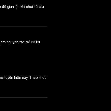
để gian lận khi chơi tài xỉu
phạm nguyên tắc để có lợi
ực tuyến hiện nay. Theo thực