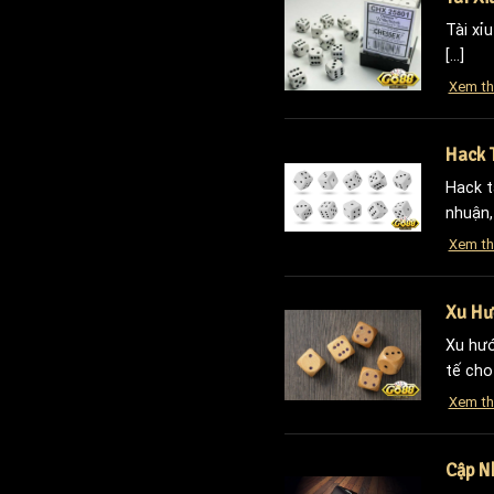
Tài xỉ
[...]
Xem t
Hack 
Hack t
nhuận, 
Xem t
Xu Hư
Xu hướ
tế cho t
Xem t
Cập N