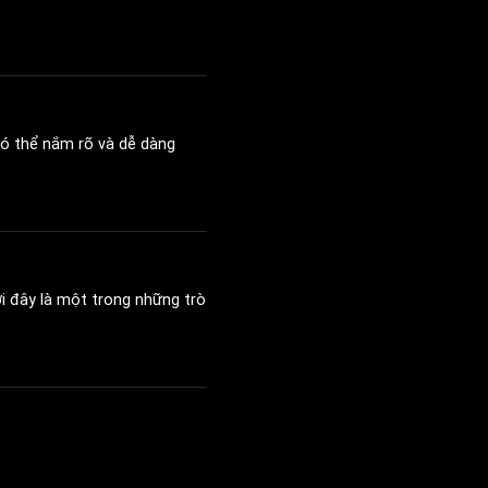
có thể nắm rõ và dễ dàng
ởi đây là một trong những trò