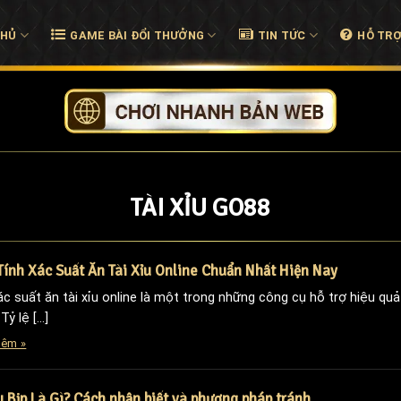
CHỦ
GAME BÀI ĐỔI THƯỞNG
TIN TỨC
HỖ TR
TÀI XỈU GO88
Tính Xác Suất Ăn Tài Xỉu Online Chuẩn Nhất Hiện Nay
ác suất ăn tài xỉu online là một trong những công cụ hỗ trợ hiệu quả
ỷ lệ [...]
hêm »
u Bịp Là Gì? Cách nhận biết và phương pháp tránh