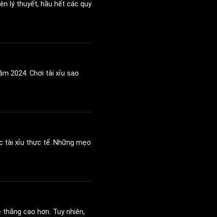
rên lý thuyết, hầu hết các quy
ăm 2024. Chơi tài xỉu sao
c tài xỉu thực tế. Những mẹo
ệ thắng cao hơn. Tuy nhiên,