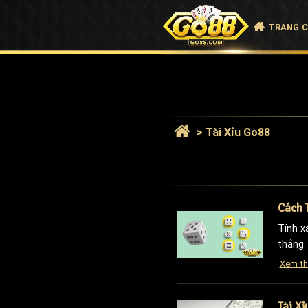
Bỏ
qua
TRANG 
nội
dung
>
Tài Xỉu Go88
Cách 
Tính x
thắng. T
Xem t
Tài Xỉ