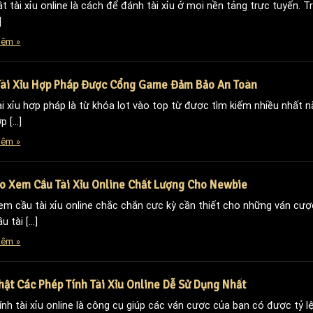
ật tài xỉu online là cách để đánh tài xỉu ở mọi nền tảng trực tuyến. T
]
hêm »
Tài Xỉu Hợp Pháp Được Cổng Game Đảm Bảo An Toàn
ài xỉu hợp pháp là từ khóa lọt vào top từ được tìm kiếm nhiều nhất n
 [...]
hêm »
o Xem Cầu Tài Xỉu Online Chất Lượng Cho Newbie
m cầu tài xỉu online chắc chắn cực kỳ cần thiết cho những ván cượ
 tài [...]
hêm »
hật Các Phép Tính Tài Xỉu Online Dễ Sử Dụng Nhất
ính tài xỉu online là công cụ giúp các ván cược của bạn có được tỷ l