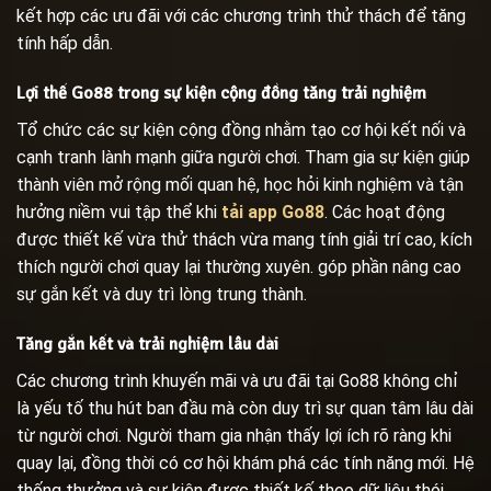
kết hợp các ưu đãi với các chương trình thử thách để tăng
tính hấp dẫn.
Lợi thế Go88 trong sự kiện cộng đồng tăng trải nghiệm
Tổ chức các sự kiện cộng đồng nhằm tạo cơ hội kết nối và
cạnh tranh lành mạnh giữa người chơi. Tham gia sự kiện giúp
thành viên mở rộng mối quan hệ, học hỏi kinh nghiệm và tận
hưởng niềm vui tập thể khi
tải app Go88
. Các hoạt động
được thiết kế vừa thử thách vừa mang tính giải trí cao, kích
thích người chơi quay lại thường xuyên. góp phần nâng cao
sự gắn kết và duy trì lòng trung thành.
Tăng gắn kết và trải nghiệm lâu dài
Các chương trình khuyến mãi và ưu đãi tại Go88 không chỉ
là yếu tố thu hút ban đầu mà còn duy trì sự quan tâm lâu dài
từ người chơi. Người tham gia nhận thấy lợi ích rõ ràng khi
quay lại, đồng thời có cơ hội khám phá các tính năng mới. Hệ
thống thưởng và sự kiện được thiết kế theo dữ liệu thói