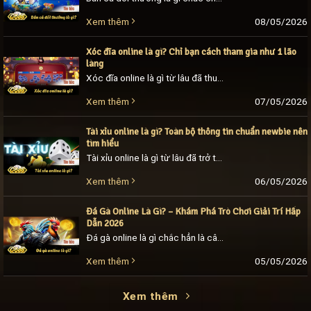
08/05/2026
Xem thêm
Xóc đĩa online là gì? Chỉ bạn cách tham gia như 1 lão
làng
Xóc đĩa online là gì từ lâu đã thu hút sự chú ý của khách hàng bởi nhiều ưu điểm đặc biệt. Trò chơi không chỉ sở hữu phần quà [...]
07/05/2026
Xem thêm
Tài xỉu online là gì? Toàn bộ thông tin chuẩn newbie nên
tìm hiểu
Tài xỉu online là gì từ lâu đã trở thành câu hỏi được nhiều tân thủ quan tâm khi mới tham gia cá cược. Trò chơi trở thành ưu tiên [...]
06/05/2026
Xem thêm
Đá Gà Online Là Gì? – Khám Phá Trò Chơi Giải Trí Hấp
Dẫn 2026
Đá gà online là gì chắc hẳn là câu hỏi nhiều người mới nghe đến sẽ thắc mắc. Cách chơi này tương tự như đá gà truyền thống khi các [...]
05/05/2026
Xem thêm
Xem thêm