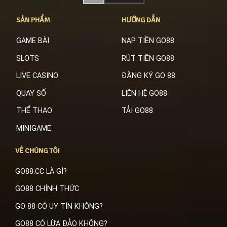
SẢN PHẨM
HƯỚNG DẪN
GAME BÀI
NẠP TIỀN GO88
SLOTS
RÚT TIỀN GO88
LIVE CASINO
ĐĂNG KÝ GO 88
QUAY SỐ
LIÊN HỆ GO88
THỂ THAO
TẢI GO88
MINIGAME
VỀ CHÚNG TÔI
GO88.CC LÀ GÌ?
GO88 CHÍNH THỨC
GO 88 CÓ UY TÍN KHÔNG?
GO88 CÓ LỪA ĐẢO KHÔNG?