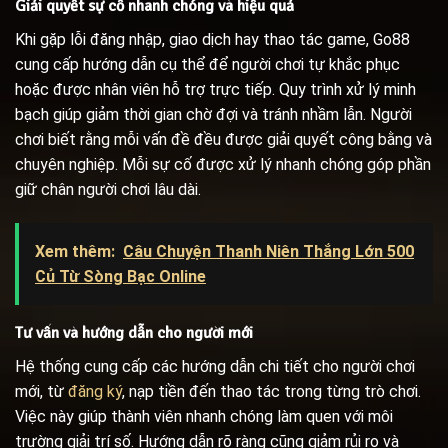
Giải quyết sự cố nhanh chóng và hiệu quả
Khi gặp lỗi đăng nhập, giao dịch hay thao tác game, Go88
cung cấp hướng dẫn cụ thể để người chơi tự khắc phục
hoặc được nhân viên hỗ trợ trực tiếp. Quy trình xử lý minh
bạch giúp giảm thời gian chờ đợi và tránh nhầm lẫn. Người
chơi biết rằng mỗi vấn đề đều được giải quyết công bằng và
chuyên nghiệp. Mỗi sự cố được xử lý nhanh chóng góp phần
giữ chân người chơi lâu dài.
Xem thêm:
Câu Chuyện Thanh Niên Thắng Lớn 500
Củ Từ Sòng Bạc Online
Tư vấn và hướng dẫn cho người mới
Hệ thống cung cấp các hướng dẫn chi tiết cho người chơi
mới, từ
đăng ký
, nạp tiền đến thao tác trong từng trò chơi.
Việc này giúp thành viên nhanh chóng làm quen với môi
trường giải trí số. Hướng dẫn rõ ràng cũng giảm rủi ro và