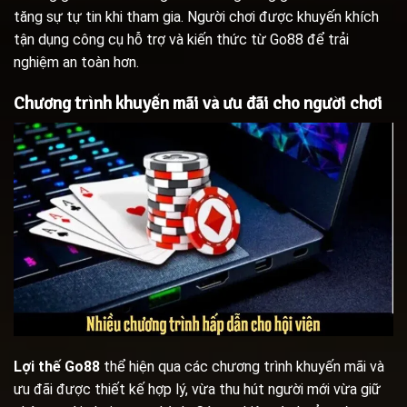
tăng sự tự tin khi tham gia. Người chơi được khuyến khích
tận dụng công cụ hỗ trợ và kiến thức từ Go88 để trải
nghiệm an toàn hơn.
Chương trình khuyến mãi và ưu đãi cho người chơi
Lợi thế Go88
thể hiện qua các chương trình khuyến mãi và
ưu đãi được thiết kế hợp lý, vừa thu hút người mới vừa giữ