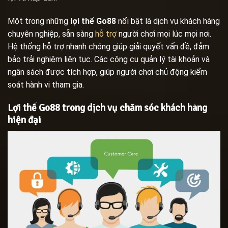
Một trong những
lợi thế Go88
nổi bật là dịch vụ khách hàng
chuyên nghiệp, sẵn sàng
hỗ trợ
người chơi mọi lúc mọi nơi.
Hệ thống hỗ trợ nhanh chóng giúp giải quyết vấn đề, đảm
bảo trải nghiệm liên tục. Các công cụ quản lý tài khoản và
ngân sách được tích hợp, giúp người chơi chủ động kiểm
soát hành vi tham gia.
Lợi thế Go88 trong dịch vụ chăm sóc khách hàng
hiện đại