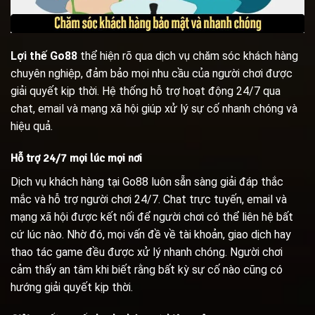
Lợi thế Go88
thể hiện rõ qua dịch vụ chăm sóc khách hàng
chuyên nghiệp, đảm bảo mọi nhu cầu của người chơi được
giải quyết kịp thời. Hệ thống hỗ trợ hoạt động 24/7 qua
chat, email và mạng xã hội giúp xử lý sự cố nhanh chóng và
hiệu quả.
Hỗ trợ 24/7 mọi lúc mọi nơi
Dịch vụ khách hàng tại Go88 luôn sẵn sàng giải đáp thắc
mắc và hỗ trợ người chơi 24/7. Chat trực tuyến, email và
mạng xã hội được kết nối để người chơi có thể liên hệ bất
cứ lúc nào. Nhờ đó, mọi vấn đề về tài khoản, giao dịch hay
thao tác game đều được xử lý nhanh chóng. Người chơi
cảm thấy an tâm khi biết rằng bất kỳ sự cố nào cũng có
hướng giải quyết kịp thời.