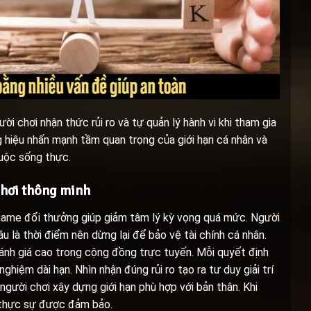
ời chơi nhận thức rủi ro và tự quản lý hành vi khi tham gia
 hiệu nhấn mạnh tầm quan trọng của giới hạn cá nhân và
cuộc sống thực.
chơi thông minh
 game đổi thưởng giúp giảm tâm lý kỳ vọng quá mức. Người
u là thời điểm nên dừng lại để bảo vệ tài chính cá nhân.
nh giá cao trong cộng đồng trực tuyến. Mỗi quyết định
ghiệm dài hạn. Nhìn nhận đúng rủi ro tạo ra tư duy giải trí
người chơi xây dựng giới hạn phù hợp với bản thân. Khi
ẽ thực sự được đảm bảo.