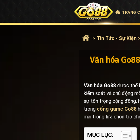
Bỏ
qua
TRANG 
nội
dung
>
Tin Tức - Sự Kiện
Văn hóa Go88
Văn hóa Go88
được thể hi
kiểm soát và chủ động mỗ
sự tôn trọng cộng đồng, 
trong
cổng game Go88
h
mái trong lựa chọn trò chơ
MỤC LỤC: