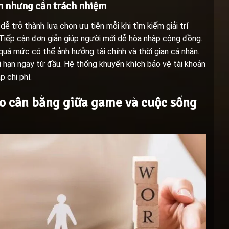
ận nhưng cần trách nhiệm
ễ trở thành lựa chọn ưu tiên mỗi khi tìm kiếm giải trí
 Tiếp cận đơn giản giúp người mới dễ hòa nhập cộng đồng.
 quá mức có thể ảnh hưởng tài chính và thời gian cá nhân.
i hạn ngay từ đầu. Hệ thống khuyến khích bảo vệ tài khoản
p chi phí.
o cân bằng giữa game và cuộc sống