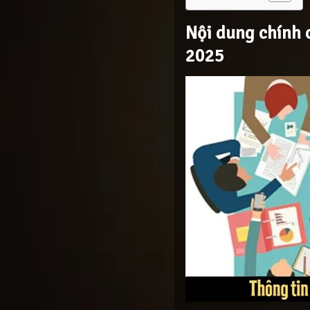
Nội dung chính 
2025