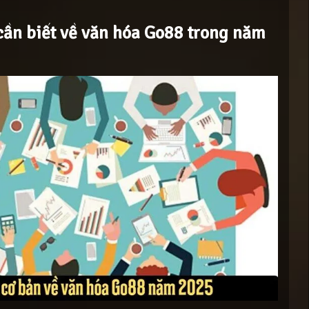
cần biết về văn hóa Go88 trong năm