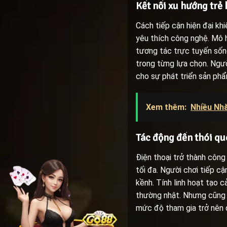
Kết nối xu hướng trẻ
Cách tiếp cận hiện đại kh
yêu thích công nghệ. Mô hì
tương tác trực tuyến sống
trong từng lựa chọn. Ngư
cho sự phát triển sản phẩ
Xem thêm:
Nhiều Nh
Tác động đến thói que
Điện thoại trở thành công 
tối đa. Người chơi tiếp c
kềnh. Tính linh hoạt tạo 
thường nhật. Nhưng cũng 
mức độ tham gia trở nên 