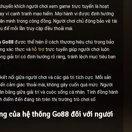
khuyến khích người chơi xem game trực tuyến là hoạt
hay vì cạnh tranh mạo hiểm. Mọi hành vi được định hướng
n minh trong cộng đồng. Người chơi chủ động bảo vệ tài
u để mỗi lần truy cập đều thoải mái.
a Go88
được thể hiện ở cách thương hiệu chú trọng bảo
ống xác thực và
hỗ trợ
trực tuyến giúp người chơi luôn
g giải trí có định hướng rõ ràng, tránh lệch mục tiêu ban
.
ết nối giữa người chơi và các giá trị tích cực. Mỗi sản
n cảm giác thoải mái, không gây cuốn quá mức. Người
n bằng giữa giải trí và cuộc sống cá nhân. Tính đồng hành
h điểm đến đáng tin trên thị trường trò chơi số.
ng của hệ thống Go88 đối với người