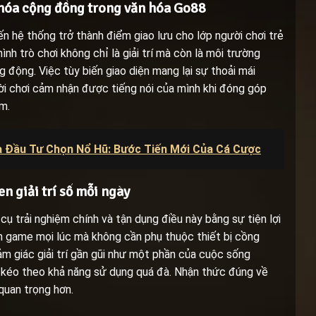
 hóa cộng đồng trong văn hóa Go88
iến hệ thống trở thành điểm giao lưu cho lớp người chơi trẻ
nh trò chơi không chỉ là giải trí mà còn là môi trường
 động. Việc tùy biến giao diện mang lại sự thoải mái
ời chơi cảm nhận được tiếng nói của mình khi đóng góp
m.
à Đầu Tư Chọn Nổ Hũ: Bước Tiến Mới Của Cá Cược
n giải trí số mỗi ngày
cụ trải nghiệm chính và tận dụng điều này bằng sự tiện lợi
ận game mọi lúc mà không cần phụ thuộc thiết bị cồng
cảm giác giải trí gần gũi như một phần của cuộc sống
kéo theo khả năng sử dụng quá đà. Nhận thức đúng về
quan trọng hơn.