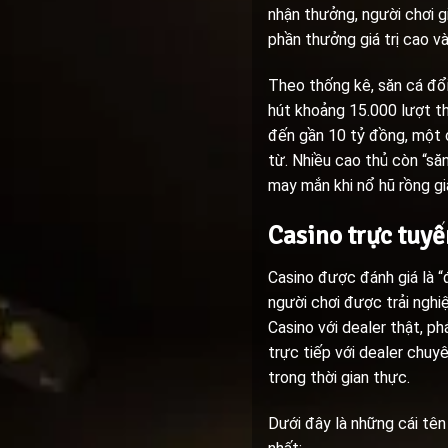
nhận thưởng, người chơi g
phần thưởng giá trị cao v
Theo thống kê, săn cá đổ
hút khoảng 15.000 lượt th
đến gần 10 tỷ đồng, một 
từ. Nhiều cao thủ còn “să
may mắn khi nổ hũ rồng giá 
Casino trực tuyế
Casino được đánh giá là “
người chơi được trải nghi
Casino với dealer thật, p
trực tiếp với dealer chuy
trong thời gian thực.
Dưới đây là những cái tê