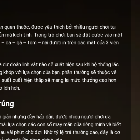
an quen thuộc, được yêu thích bởi nhiều người chơi tại
ản mà kịch tính. Trong trò chơi, bạn sẽ đặt cược vào một
a – cá – gà – tôm – nai được in trên các mặt của 3 viên
 dự đoán linh vật nào sẽ xuất hiện sau khi hệ thống lắc
g khớp với lựa chọn của bạn, phần thưởng sẽ thuộc về
 suất xuất hiện thấp sẽ mang lại mức thưởng cao hơn
o lớn hơn.
rúng
n giản nhưng đầy hấp dẫn, được nhiều người chơi ưa
mái lựa chọn các con số may mắn của riêng mình và biết
au vài phút chờ đợi. Nhờ tỷ lệ trả thưởng cao, đây là cơ