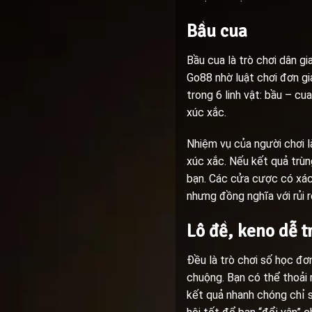
Bầu cua
Bầu cua là trò chơi dân gi
Go88 nhờ luật chơi đơn gi
trong 6 linh vật: bầu – cu
xúc xắc.
Nhiệm vụ của người chơi là
xúc xắc. Nếu kết quả trùn
bạn. Các cửa cược có xác
nhưng đồng nghĩa với rủi r
Lô đề, keno dễ t
Đều là trò chơi số học đơ
chuộng. Bạn có thể thoải 
kết quả nhanh chóng chỉ s