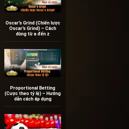
Oscar’s Grind (Chiến lược
Oscar’s Grind) – Cách
dùng từ a đến z
Proportional Betting
(Cược theo tỷ lệ) – Hướng
dẫn cách áp dụng