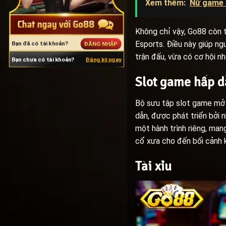
Xem thêm:
Nữ game 
Không chỉ vậy, Go88 còn t
Esports. Điều này giúp ng
Bạn đã có tài khoản?
ĐĂNG NHẬP
trận đấu, vừa có cơ hội nh
Bạn chưa có tài khoản?
Đăng ký ngay
Slot game hấp d
Bộ sưu tập slot game mở r
dẫn, được phát triển bởi 
một hành trình riêng, ma
cổ xưa cho đến bối cảnh k
Tài xỉu