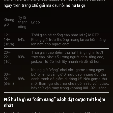
ngay trên trang chủ giải mã câu hỏi
nổ hũ là gì
.
Tỷ lệ
Khung
thành
Lý do
giờ
công
12H-
Thời gian hệ thống cập nhật lại tỷ lệ RTP.
14H
64%
Khung giờ trưa thường mang lại cơ hội thắng
(Trưa)
lớn hơn cho người chơi.
20H-
Thời gian cao điểm thu hút hàng nghìn lượt
22H
83%
truy cập. Nhờ số lượng người chơi tăng cao,
(Tối)
jackpot từ đó tích lũy nhanh và dễ nổ hơn.
Khung giờ “vàng” chơi slot game trong ngày
00H-
bởi tỷ lệ hũ vẫn giữ ở mức cao nhưng đối thủ
02H
89%
cạnh tranh đã giảm đi đáng kể. Nếu game thủ
(đêm)
mới tham gia slot mà chưa có nhiều vốn cược,
hãy thử vận may trong khoảng 00H-02H sáng.
Nổ hũ là gì và “cẩm nang” cách đặt cược tiết kiệm
nhất