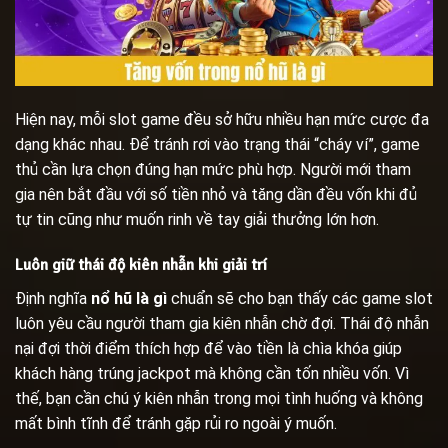
Hiện nay, mỗi slot game đều sở hữu nhiều hạn mức cược đa
dạng khác nhau. Để tránh rơi vào trạng thái “cháy ví”, game
thủ cần lựa chọn đúng hạn mức phù hợp. Người mới tham
gia nên bắt đầu với số tiền nhỏ và tăng dần đều vốn khi đủ
tự tin cũng như muốn rinh về tay giải thưởng lớn hơn.
Luôn giữ thái độ kiên nhẫn khi giải trí
Định nghĩa
nổ hũ là gì
chuẩn sẽ cho bạn thấy các game slot
luôn yêu cầu người tham gia kiên nhẫn chờ đợi. Thái độ nhẫn
nại đợi thời điểm thích hợp để vào tiền là chìa khóa giúp
khách hàng trúng jackpot mà không cần tốn nhiều vốn. Vì
thế, bạn cần chú ý kiên nhẫn trong mọi tình huống và không
mất bình tĩnh để tránh gặp rủi ro ngoài ý muốn.