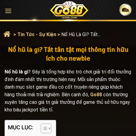
Bỏ
qua
nội
dung
>
Tin Tức - Sự Kiện
>
Nổ Hũ Là Gì? Tất Tần Tật Mọi Thông Tin Hữu Ích Cho Newbie
Nổ hũ là gì? Tất tần tật mọi thông tin hữu
ích cho newbie
Nổ hũ là gì
? Đây là tổng hợp kho trò chơi giải trí đổi thưởng
đình đám nhất thị trường hiện nay. Mỗi sản phẩm thuộc
danh mục slot game đều có cốt truyện riêng giúp khách
hàng thoải mái trải nghiệm. Bên cạnh đó,
Go88
còn thường
xuyên tăng cao giá trị giải thưởng để game thủ sở hữu ngay
kho báu jackpot tiền tỉ.
MỤC LỤC: