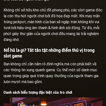
Không chỉ sở hữu kho chủ đề phong phú, các slot game độc
lạ còn thu hút người chơi bởi đồ họa đẹp mắt. Khi may mắn
trúng jackpot, màn hình của bạn sẽ ngập tràn không khí vui
tươi bởi hiệu ứng âm thanh & hình ảnh sôi động. Từ đó, mỗi
phút giây thư giãn của người chơi đều mang lại trải nghiệm
đáng nhớ.
Nổ hũ là gì? Tất tần tật những điểm thú vị trong
slot game
Bạn không chỉ cần nắm rõ định nghĩa mà còn phải biết về
các thông tin xung quanh game. Cụ thể một số danh mục
quan trọng giúp quá trình quay thưởng của người tham gia
luôn mượt mà bao gồm.
Danh sách biểu tượng đặc biệt của trò chơi