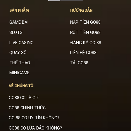
SẢN PHẨM
HƯỚNG DẪN
GAME BÀI
NẠP TIỀN GO88
SLOTS
RÚT TIỀN GO88
LIVE CASINO
ĐĂNG KÝ GO 88
QUAY SỐ
LIÊN HỆ GO88
THỂ THAO
TẢI GO88
MINIGAME
VỀ CHÚNG TÔI
GO88.CC LÀ GÌ?
GO88 CHÍNH THỨC
GO 88 CÓ UY TÍN KHÔNG?
GO88 CÓ LỪA ĐẢO KHÔNG?