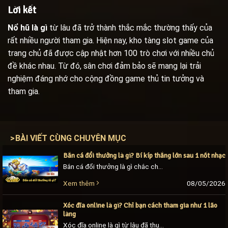
Lời kết
Nổ hũ là gì
từ lâu đã trở thành thắc mắc thường thấy của
rất nhiều người tham gia. Hiện nay, kho tàng slot game của
trang chủ đã được cập nhật hơn 100 trò chơi với nhiều chủ
đề khác nhau. Từ đó, sân chơi đảm bảo sẽ mang lại trải
nghiệm đáng nhớ cho cộng đồng game thủ tin tưởng và
tham gia.
>
BÀI VIẾT CÙNG CHUYÊN MỤC
Bắn cá đổi thưởng là gì? Bí kíp thắng lớn sau 1 nốt nhạc
Bắn cá đổi thưởng là gì chắc chắn sẽ khiến nhiều người chơi mới tiếp xúc với danh mục này chú ý. Theo định nghĩa, đây là các trò chơi [...]
08/05/2026
Xem thêm
Xóc đĩa online là gì? Chỉ bạn cách tham gia như 1 lão
làng
Xóc đĩa online là gì từ lâu đã thu hút sự chú ý của khách hàng bởi nhiều ưu điểm đặc biệt. Trò chơi không chỉ sở hữu phần quà [...]