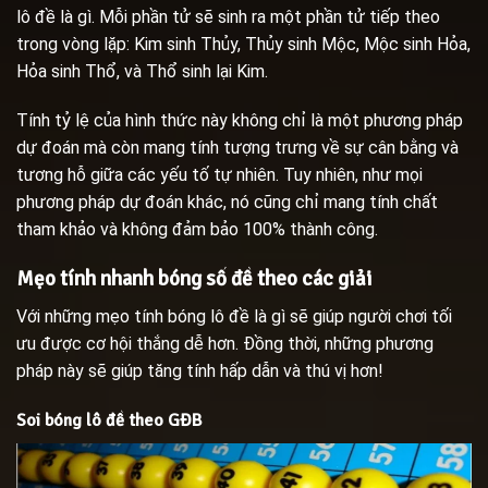
lô đề là gì. Mỗi phần tử sẽ sinh ra một phần tử tiếp theo
trong vòng lặp: Kim sinh Thủy, Thủy sinh Mộc, Mộc sinh Hỏa,
Hỏa sinh Thổ, và Thổ sinh lại Kim.
Tính tỷ lệ của hình thức này không chỉ là một phương pháp
dự đoán mà còn mang tính tượng trưng về sự cân bằng và
tương hỗ giữa các yếu tố tự nhiên. Tuy nhiên, như mọi
phương pháp dự đoán khác, nó cũng chỉ mang tính chất
tham khảo và không đảm bảo 100% thành công.
Mẹo tính nhanh bóng số đề theo các giải
Với những mẹo tính bóng lô đề là gì sẽ giúp người chơi tối
ưu được cơ hội thắng dễ hơn. Đồng thời, những phương
pháp này sẽ giúp tăng tính hấp dẫn và thú vị hơn!
Soi bóng lô đề theo GĐB