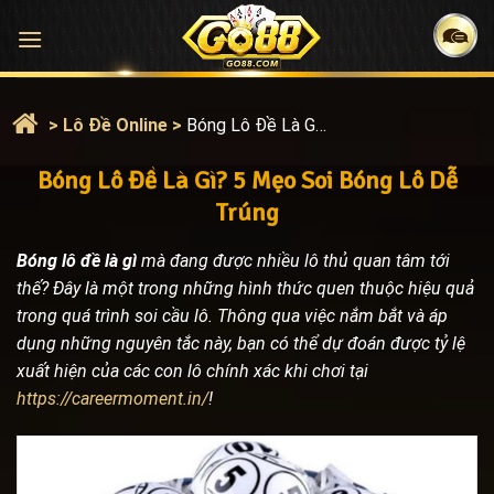
Bỏ
qua
nội
dung
>
Lô Đề Online
>
Bóng Lô Đề Là Gì? 5 Mẹo Soi Bóng Lô Dễ Trúng
Bóng Lô Đề Là Gì? 5 Mẹo Soi Bóng Lô Dễ
Trúng
Bóng lô đề là gì
mà đang được nhiều lô thủ quan tâm tới
thế? Đây là một trong những hình thức quen thuộc hiệu quả
trong quá trình soi cầu lô. Thông qua việc nắm bắt và áp
dụng những nguyên tắc này, bạn có thể dự đoán được tỷ lệ
xuất hiện của các con lô chính xác khi chơi tại
https://careermoment.in/
!