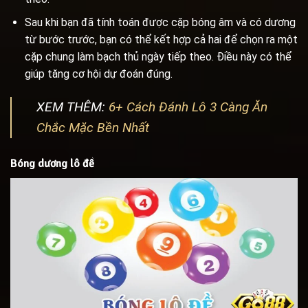
Sau khi bạn đã tính toán được cặp bóng âm và có dương
từ bước trước, bạn có thể kết hợp cả hai để chọn ra một
cặp chung làm bạch thủ ngày tiếp theo. Điều này có thể
giúp tăng cơ hội dự đoán đúng.
XEM THÊM:
6+ Cách Đánh Lô 3 Càng Ăn
Chắc Mặc Bền Nhất
Bóng dương lô đề