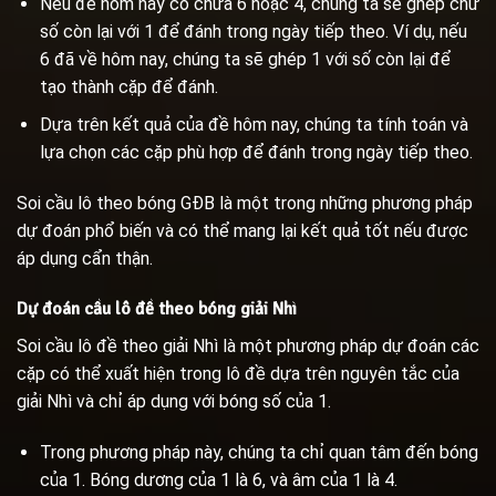
Nếu đề hôm nay có chứa 6 hoặc 4, chúng ta sẽ ghép chữ
số còn lại với 1 để đánh trong ngày tiếp theo. Ví dụ, nếu
6 đã về hôm nay, chúng ta sẽ ghép 1 với số còn lại để
tạo thành cặp để đánh.
Dựa trên kết quả của đề hôm nay, chúng ta tính toán và
lựa chọn các cặp phù hợp để đánh trong ngày tiếp theo.
Soi cầu lô theo bóng GĐB là một trong những phương pháp
dự đoán phổ biến và có thể mang lại kết quả tốt nếu được
áp dụng cẩn thận.
Dự đoán cầu lô đề theo bóng giải Nhì
Soi cầu lô đề theo giải Nhì là một phương pháp dự đoán các
cặp có thể xuất hiện trong lô đề dựa trên nguyên tắc của
giải Nhì và chỉ áp dụng với bóng số của 1.
Trong phương pháp này, chúng ta chỉ quan tâm đến bóng
của 1. Bóng dương của 1 là 6, và âm của 1 là 4.