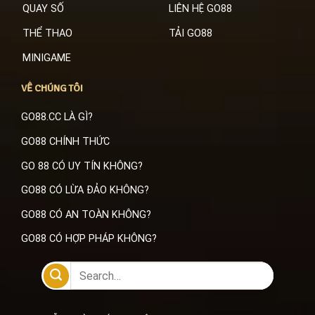
QUAY SỐ
LIÊN HỆ GO88
THỂ THAO
TẢI GO88
MINIGAME
VỀ CHÚNG TÔI
GO88.CC LÀ GÌ?
GO88 CHÍNH THỨC
GO 88 CÓ UY TÍN KHÔNG?
GO88 CÓ LỪA ĐẢO KHÔNG?
GO88 CÓ AN TOÀN KHÔNG?
GO88 CÓ HỢP PHÁP KHÔNG?