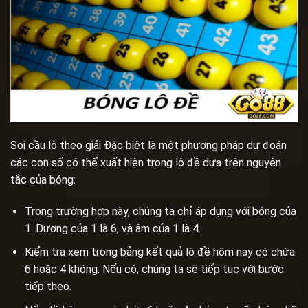
Soi cầu lô theo giải Đặc biệt là một phương pháp dự đoán
các con số có thể xuất hiện trong lô đề dựa trên nguyên
tắc của bóng:
Trong trường hợp này, chúng ta chỉ áp dụng với bóng của
1. Dương của 1 là 6, và âm của 1 là 4.
Kiểm tra xem trong bảng kết quả lô đề hôm nay có chứa
6 hoặc 4 không. Nếu có, chúng ta sẽ tiếp tục với bước
tiếp theo.