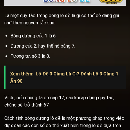
Là một quy tắc trong bóng lô đề là gì có thể dễ dàng ghi
nhớ theo nguyên tắc sau:
Bóng dương của 1 là 6.
Dương của 2, hay thế nó bằng 7.
Tương tự, số 3 là 8.
Xem thêm:
Lô Đề 3 Càng Là Gì? Đánh Lô 3 Càng 1
Ăn 90
Ví dụ, nếu chúng ta có cặp 12, sau khi áp dụng quy tắc,
chúng sẽ trở thành 67.
Cách tính bóng dương lô đề là một phương pháp trong việc
dự đoán các con số có thể xuất hiện trong lô đề dựa trên