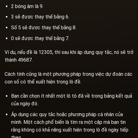
2 bóng âm là 9.
3 sẽ được thay thế bằng 6.
Số 5 sẽ được thay thế bằng 8.
0 sẽ được thay thế bằng 7.
Ví dụ, nếu đề là 12305, thì sau khi áp dụng quy tắc, nó sẽ trở
thành 49687.
Cách tính cũng là một phương pháp trong việc dự đoán các
con số có thể xuất hiện trong lô đề.
Bạn cần chọn ít nhất một lô tô đã về trong bảng kết quả
của ngày đó.
Áp dụng các quy tắc hoặc phương pháp cá nhân của
mình. Một cách phổ biến là tìm ra một cặp mà bạn tin
rằng không có khả năng xuất hiện trong lô đề ngày tiếp
theo.