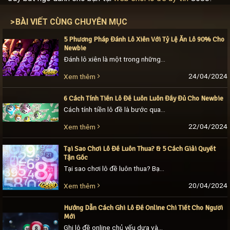
>
BÀI VIẾT CÙNG CHUYÊN MỤC
5 Phương Pháp Đánh Lô Xiên Với Tỷ Lệ Ăn Lô 90% Cho
Newbie
Đánh lô xiên là một trong những cách chơi lô đề phổ biến thu hút lượng người đến trải nghiệm cực khủng. Chỉ cần nắm một vài nguyên tắc đã [...]
24/04/2024
Xem thêm
6 Cách Tính Tiền Lô Đề Luôn Luôn Đầy Đủ Cho Newbie
Cách tính tiền lô đề là bước quan trọng trong quá trình tham gia đặt cược xổ số, để không bị mất tiền bạn nên tìm hiểu về cách tính. [...]
22/04/2024
Xem thêm
Tại Sao Chơi Lô Đề Luôn Thua? & 5 Cách Giải Quyết
Tận Gốc
Tại sao chơi lô đề luôn thua? Bạn đã bao giờ tự hỏi tại sao việc đánh lô đề thường dẫn đến kết quả không như mong đợi? Tại sao [...]
20/04/2024
Xem thêm
Hướng Dẫn Cách Ghi Lô Đề Online Chi Tiết Cho Người
Mới
Ghi lô đề online chủ yếu dựa vào sự may mắn của bạn. Có 3 cách ghi lô đề đầu đuôi, 3 càng 4 càng, nhiều sự lựa chọn để [...]