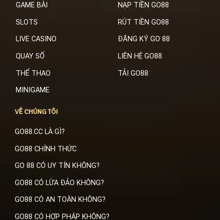
GAME BÀI
NẠP TIỀN GO88
SLOTS
RÚT TIỀN GO88
LIVE CASINO
ĐĂNG KÝ GO 88
QUAY SỐ
LIÊN HỆ GO88
THỂ THAO
TẢI GO88
MINIGAME
VỀ CHÚNG TÔI
GO88.CC LÀ GÌ?
GO88 CHÍNH THỨC
GO 88 CÓ UY TÍN KHÔNG?
GO88 CÓ LỪA ĐẢO KHÔNG?
GO88 CÓ AN TOÀN KHÔNG?
GO88 CÓ HỢP PHÁP KHÔNG?