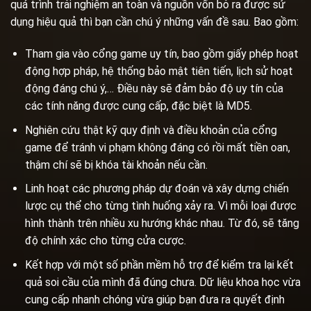
quá trình trải nghiệm an toàn và nguồn vốn bỏ ra được sử
dụng hiệu quả thì bạn cần chú ý những vấn đề sau. Bao gồm:
Tham gia vào cổng game uy tín, bao gồm giấy phép hoạt
động hợp pháp, hệ thống bảo mật tiên tiến, lịch sử hoạt
động đáng chú ý,… Điều này sẽ đảm bảo độ uy tín của
các tính năng được cung cấp, đặc biệt là MD5.
Nghiên cứu thật kỹ quy định và điều khoản của cổng
game để tránh vi phạm không đáng có rồi mất tiền oan,
thậm chí sẽ bị khóa tài khoản nếu cần.
Linh hoạt các phương pháp dự đoán và xây dựng chiến
lược cụ thể cho từng tình huống xảy ra. Vì mỗi loại được
hình thành trên nhiều xu hướng khác nhau. Từ đó, sẽ tăng
độ chính xác cho từng cửa cược.
Kết hợp với một số phần mềm hỗ trợ để kiểm tra lại kết
quả soi cầu của mình đã đúng chưa. Dữ liệu khoa học vừa
cung cấp nhanh chóng vừa giúp bạn đưa ra quyết định