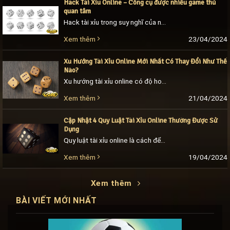
Hack Tài Xỉu Online – Công cụ được nhiều game thủ
quan tâm
Hack tài xỉu trong suy nghĩ của nhiều người chơi Go88 đều có nghĩa là vi phạm nguyên tắc để có lợi nhuận, đạt được tỷ lệ thắng cao. Tuy [...]
23/04/2024
Xem thêm
Xu Hướng Tài Xỉu Online Mới Nhất Có Thay Đổi Như Thế
Nào?
Xu hướng tài xỉu online có độ hot như thế nào trong thời đại công nghệ trực tuyến hiện nay. Theo thực tế cho thấy, cứ 100 người lại có [...]
21/04/2024
Xem thêm
Cập Nhật 4 Quy Luật Tài Xỉu Online Thường Được Sử
Dụng
Quy luật tài xỉu online là cách để đánh tài xỉu ở mọi nền tảng trực tuyến. Trên lý thuyết, hầu hết các quy luật đều được xây dựng một [...]
19/04/2024
Xem thêm
Xem thêm
BÀI VIẾT MỚI NHẤT