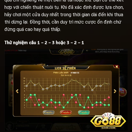
hợp với chiến thuật nuôi tụ. Khi đã xác định được lựa chọn,
hãy chơi một cửa duy nhất trong thời gian dài đến khi thua
thì dừng lại. Đồng thời, cần duy trì mức cược ổn định chứ
đừng quá cao hay quá thấp.
Thử nghiệm cầu 1 – 2 – 3 hoặc 3 – 2 – 1