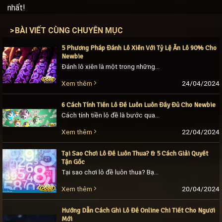
nhất!
>
BÀI VIẾT CÙNG CHUYÊN MỤC
5 Phương Pháp Đánh Lô Xiên Với Tỷ Lệ Ăn Lô 90% Cho
Newbie
Đánh lô xiên là một trong những cách chơi lô đề phổ biến thu hút lượng người đến trải nghiệm cực khủng. Chỉ cần nắm một vài nguyên tắc đã [...]
24/04/2024
Xem thêm
6 Cách Tính Tiền Lô Đề Luôn Luôn Đầy Đủ Cho Newbie
Cách tính tiền lô đề là bước quan trọng trong quá trình tham gia đặt cược xổ số, để không bị mất tiền bạn nên tìm hiểu về cách tính. [...]
22/04/2024
Xem thêm
Tại Sao Chơi Lô Đề Luôn Thua? & 5 Cách Giải Quyết
Tận Gốc
Tại sao chơi lô đề luôn thua? Bạn đã bao giờ tự hỏi tại sao việc đánh lô đề thường dẫn đến kết quả không như mong đợi? Tại sao [...]
20/04/2024
Xem thêm
Hướng Dẫn Cách Ghi Lô Đề Online Chi Tiết Cho Người
Mới