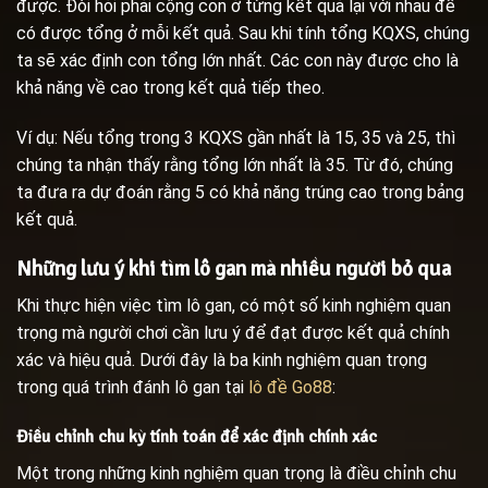
được. Đòi hỏi phải cộng con ở từng kết quả lại với nhau để
có được tổng ở mỗi kết quả. Sau khi tính tổng KQXS, chúng
ta sẽ xác định con tổng lớn nhất. Các con này được cho là
khả năng về cao trong kết quả tiếp theo.
Ví dụ: Nếu tổng trong 3 KQXS gần nhất là 15, 35 và 25, thì
chúng ta nhận thấy rằng tổng lớn nhất là 35. Từ đó, chúng
ta đưa ra dự đoán rằng 5 có khả năng trúng cao trong bảng
kết quả.
Những lưu ý khi tìm lô gan mà nhiều người bỏ qua
Khi thực hiện việc tìm lô gan, có một số kinh nghiệm quan
trọng mà người chơi cần lưu ý để đạt được kết quả chính
xác và hiệu quả. Dưới đây là ba kinh nghiệm quan trọng
trong quá trình đánh lô gan tại
lô đề Go88
:
Điều chỉnh chu kỳ tính toán để xác định chính xác
Một trong những kinh nghiệm quan trọng là điều chỉnh chu