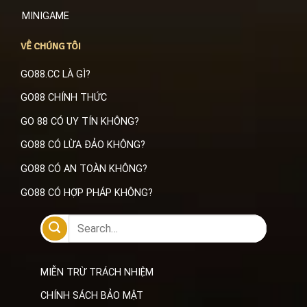
MINIGAME
VỀ CHÚNG TÔI
GO88.CC LÀ GÌ?
GO88 CHÍNH THỨC
GO 88 CÓ UY TÍN KHÔNG?
GO88 CÓ LỪA ĐẢO KHÔNG?
GO88 CÓ AN TOÀN KHÔNG?
GO88 CÓ HỢP PHÁP KHÔNG?
MIỄN TRỪ TRÁCH NHIỆM
CHÍNH SÁCH BẢO MẬT