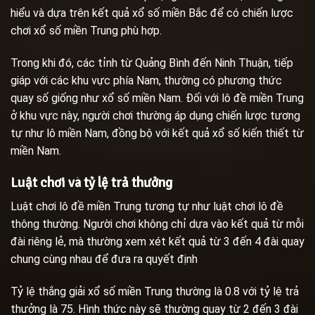
hiểu và dựa trên kết quả xổ số miền Bắc để có chiến lược
chơi xổ số miền Trung phù hợp.
Trong khi đó, các tỉnh từ Quảng Bình đến Ninh Thuận, tiếp
giáp với các khu vực phía Nam, thường có phương thức
quay số giống như xổ số miền Nam. Đối với lô đề miền Trung
ở khu vực này, người chơi thường áp dụng chiến lược tương
tự như lô miền Nam, đồng bộ với kết quả xổ số kiến thiết từ
miền Nam.
Luật chơi và tỷ lệ trả thưởng
Luật chơi lô đề miền Trung tương tự như luật chơi lô đề
thông thường. Người chơi không chỉ dựa vào kết quả từ mỗi
đài riêng lẻ, mà thường xem xét kết quả từ 3 đến 4 đài quay
chung cùng nhau để đưa ra quyết định
Tỷ lệ thắng giải xổ số miền Trung thường là 0.8 với tỷ lệ trả
thưởng là 75. Hình thức này sẽ thường quay từ 2 đến 3 đài