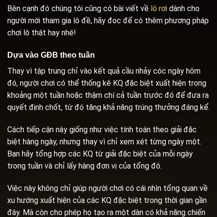
Bên cạnh đó chúng tôi cũng có bài viết về
lô rơi
dành cho
người mới tham gia lô đề, hãy đọc để có thêm phương pháp
chơi lô thật hay nhé!
Dựa vào GĐB theo tuần
Thay vì tập trung chỉ vào kết quả cầu nhảy cóc ngày hôm
đó, người chơi có thể thống kê KQ đặc biệt xuất hiện trong
khoảng một tuần hoặc thậm chí cả tuần trước đó để đưa ra
quyết định chốt, từ đó tăng khả năng trúng thưởng đáng kể.
Cách tiếp cận này giống như việc tính toán theo giải đặc
biệt hàng ngày, nhưng thay vì chỉ xem xét từng ngày một.
Bạn hãy tổng hợp các KQ từ giải đặc biệt của mỗi ngày
trong tuần và chỉ lấy hàng đơn vị của tổng đó.
Việc này không chỉ giúp người chơi có cái nhìn tổng quan về
xu hướng xuất hiện của các KQ đặc biệt trong thời gian gần
đây. Mà còn cho phép họ tạo ra một dàn có khả năng chiến