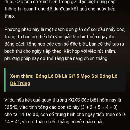
đuổi. Các con số xuất hiện trong giải đặc biệt cung cấp
thông tin quan trọng để dự đoán kết quả cho ngày tiếp
theo.
Phương pháp này là một cách đơn giản để soi cầu nhảy cóc,
trong đó bạn có thể dựa vào giải đặc biệt của ngày đó.
Bằng cách tổng hợp các con số đặc biệt, bạn có thể tạo ra
bạch thủ cho ngày tiếp theo. Kết hợp với việc rút thăm,
phương pháp này có thể tăng khả năng chiến thắng.
Xem thêm:
Bóng Lô Đề Là Gì? 5 Mẹo Soi Bóng Lô
Dễ Trúng
Ví dụ, nếu kết quả quay thưởng KQXS đặc biệt hôm nay là
32540, việc tính tổng các con số này (3 + 2 + 5 + 4 + 0)
cho ta 14. Do đó, con số trung bình cho ngày tiếp theo sẽ là
14 – 41, và dự đoán chiến thắng có vẻ chắc chắn.