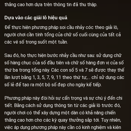
thắng cao hơn dựa trên thông tin đã thu thập.
Dựa vào các giải lô hiệu quả
Để thực hiện phương pháp soi cầu nhảy cóc theo giải lô,
người chơi cần tính tổng của chữ số cuối cùng của tất cả
các vé số trong suốt một tuần.
Sau đó, họ thực hiện bước nhảy cầu như sau: sử dụng chữ
số hàng chục của số đầu tiên và chữ số hàng đơn vị của số
thứ ba trong tổng này. Các con số 5 và 7 sẽ được thay thế
lần lượt bằng 1, 3, 5, 7, 9, 11 theo thứ tự,… chỉ sử dụng các
số lẻ để tạo ra một bộ số đẹp cho ngày kế tiếp.
Phương pháp này đòi hỏi sự cẩn trọng và sự chú ý đến chi
tiết. Bằng cách sử dụng thông tin từ các giải lô trước đó,
người chơi có thể xây dựng một dàn có khả năng chiến
thắng cao hơn cho các kỳ quay thưởng sắp tới. Tuy nhiên,
việc áp dụng phương pháp này cần có kinh nghiệm và kiên