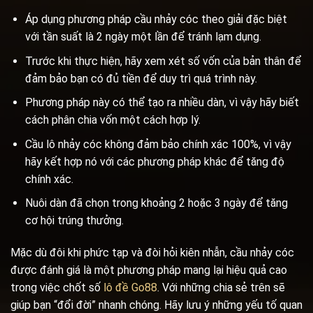
Áp dụng phương pháp cầu nhảy cóc theo giải đặc biệt
với tần suất là 2 ngày một lần để tránh lạm dụng.
Trước khi thực hiện, hãy xem xét số vốn của bản thân để
đảm bảo bạn có đủ tiền để duy trì quá trình này.
Phương pháp này có thể tạo ra nhiều dàn, vì vậy hãy biết
cách phân chia vốn một cách hợp lý.
Cầu lô nhảy cóc không đảm bảo chính xác 100%, vì vậy
hãy kết hợp nó với các phương pháp khác để tăng độ
chính xác.
Nuôi dàn đã chọn trong khoảng 2 hoặc 3 ngày để tăng
cơ hội trúng thưởng.
Mặc dù đôi khi phức tạp và đòi hỏi kiên nhẫn, cầu nhảy cóc
được đánh giá là một phương pháp mang lại hiệu quả cao
trong việc chốt số
lô đề Go88
. Với những chia sẻ trên sẽ
giúp bạn “đổi đời” nhanh chóng. Hãy lưu ý những yếu tố quan