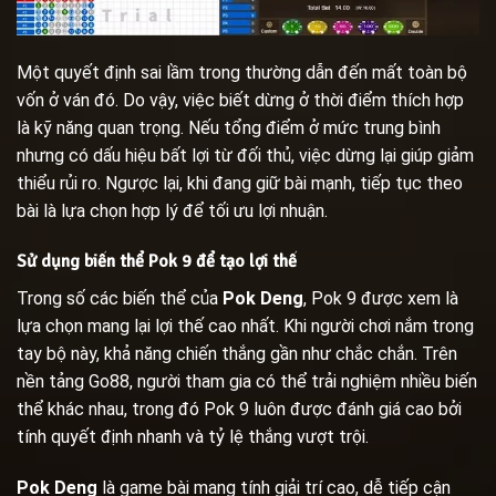
Một quyết định sai lầm trong thường dẫn đến mất toàn bộ
vốn ở ván đó. Do vậy, việc biết dừng ở thời điểm thích hợp
là kỹ năng quan trọng. Nếu tổng điểm ở mức trung bình
nhưng có dấu hiệu bất lợi từ đối thủ, việc dừng lại giúp giảm
thiểu rủi ro. Ngược lại, khi đang giữ bài mạnh, tiếp tục theo
bài là lựa chọn hợp lý để tối ưu lợi nhuận.
Sử dụng biến thể Pok 9 để tạo lợi thế
Trong số các biến thể của
Pok Deng
, Pok 9 được xem là
lựa chọn mang lại lợi thế cao nhất. Khi người chơi nắm trong
tay bộ này, khả năng chiến thắng gần như chắc chắn. Trên
nền tảng Go88, người tham gia có thể trải nghiệm nhiều biến
thể khác nhau, trong đó Pok 9 luôn được đánh giá cao bởi
tính quyết định nhanh và tỷ lệ thắng vượt trội.
Pok Deng
là game bài mang tính giải trí cao, dễ tiếp cận