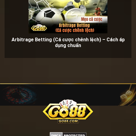
Arbitrage Betting (Cá cược chênh lệch) – Cách áp
dụng chuẩn