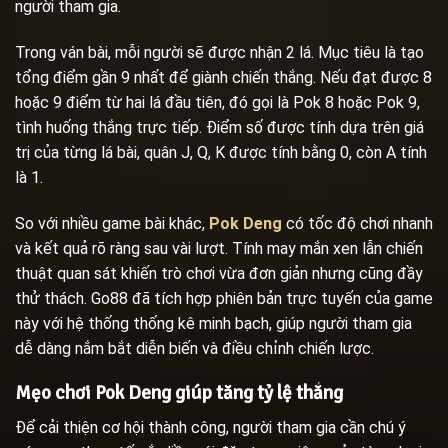
người tham gia.
Trong ván bài, mỗi người sẽ được nhận 2 lá. Mục tiêu là tạo
tổng điểm gần 9 nhất để giành chiến thắng. Nếu đạt được 8
hoặc 9 điểm từ hai lá đầu tiên, đó gọi là Pok 8 hoặc Pok 9,
tình huống thắng trực tiếp. Điểm số được tính dựa trên giá
trị của từng lá bài, quân J, Q, K được tính bằng 0, còn A tính
là 1.
So với nhiều game bài khác,
Pok Deng
có tốc độ chơi nhanh
và kết quả rõ ràng sau vài lượt. Tính may mắn xen lẫn chiến
thuật quan sát khiến trò chơi vừa đơn giản nhưng cũng đầy
thử thách. Go88 đã tích hợp phiên bản trực tuyến của game
này với hệ thống thống kê minh bạch, giúp người tham gia
dễ dàng nắm bắt diễn biến và điều chỉnh chiến lược.
Mẹo chơi Pok Deng giúp tăng tỷ lệ thắng
Để cải thiện cơ hội thành công, người tham gia cần chú ý