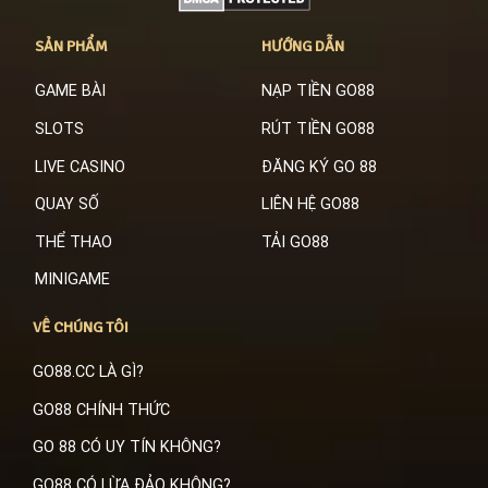
SẢN PHẨM
HƯỚNG DẪN
GAME BÀI
NẠP TIỀN GO88
SLOTS
RÚT TIỀN GO88
LIVE CASINO
ĐĂNG KÝ GO 88
QUAY SỐ
LIÊN HỆ GO88
THỂ THAO
TẢI GO88
MINIGAME
VỀ CHÚNG TÔI
GO88.CC LÀ GÌ?
GO88 CHÍNH THỨC
GO 88 CÓ UY TÍN KHÔNG?
GO88 CÓ LỪA ĐẢO KHÔNG?