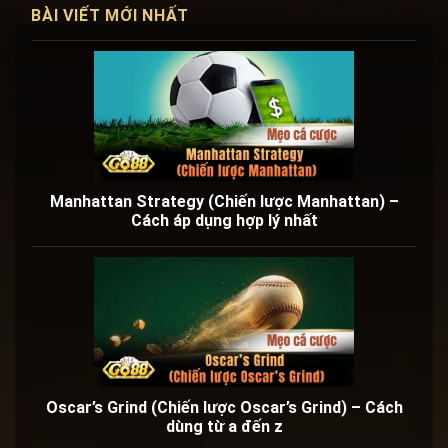
BÀI VIẾT MỚI NHẤT
Manhattan Strategy (Chiến lược Manhattan) –
Cách áp dụng hợp lý nhất
Oscar’s Grind (Chiến lược Oscar’s Grind) – Cách
dùng từ a đến z