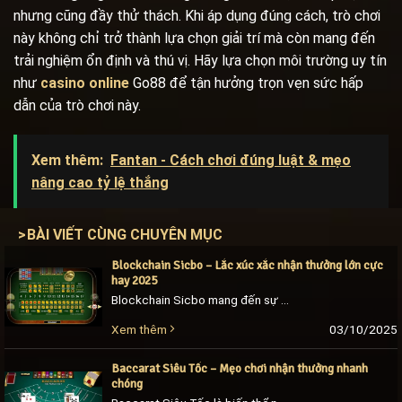
nhưng cũng đầy thử thách. Khi áp dụng đúng cách, trò chơi
này không chỉ trở thành lựa chọn giải trí mà còn mang đến
trải nghiệm ổn định và thú vị. Hãy lựa chọn môi trường uy tín
như
casino online
Go88 để tận hưởng trọn vẹn sức hấp
dẫn của trò chơi này.
Xem thêm:
Fantan - Cách chơi đúng luật & mẹo
nâng cao tỷ lệ thắng
>
BÀI VIẾT CÙNG CHUYÊN MỤC
Blockchain Sicbo – Lắc xúc xắc nhận thưởng lớn cực
hay 2025
Blockchain Sicbo mang đến sự kết hợp giữa công nghệ blockchain và trò xúc xắc quen thuộc. Người tham gia nhận được tính minh bạch trong từng ván, hạn chế [...]
03/10/2025
Xem thêm
Baccarat Siêu Tốc – Mẹo chơi nhận thưởng nhanh
chóng