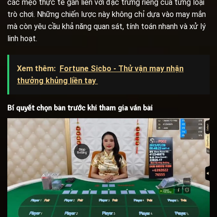
các mẹo thực tế gắn liền với đặc trưng riêng của từng loại
trò chơi. Những chiến lược này không chỉ dựa vào may mắn
mà còn yêu cầu khả năng quan sát, tính toán nhanh và xử lý
linh hoạt.
Xem thêm:
Fortune Sicbo - Thử vận may nhận
thưởng khủng liền tay
Bí quyết chọn bàn trước khi tham gia ván bài