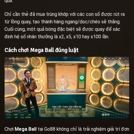
quả.
Chỉ cần thẻ đã mua trùng khớp với các con số được rút ra
từ lồng quay, tạo thành hàng ngang/dọc/chéo sẽ thắng.
Cuối cùng, một quả bóng đặc biệt sẽ được quay để xác
định hệ số nhân thưởng là x2, x5, x10 hay x100 lần.
Cách chơi Mega Ball đúng luật
Chơi
Mega Ball
tại Go88 không chỉ là trải nghiệm giải trí đơn