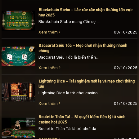
Blockchain Sicbo – Lắc xúc xắc nhận thưởng lớn cực
hay 2025
Blockchain Sicbo mang đến sự kết hợp giữa công nghệ blockchain và trò xúc xắc quen thuộc. Người tham gia nhận được tính minh bạch trong từng ván, hạn chế [...]
03/10/2025
Xem thêm
Baccarat Siêu Tốc – Mẹo chơi nhận thưởng nhanh
chóng
Baccarat Siêu Tốc là biến thể nổi bật trong thế giới casino trực tuyến, thu hút bởi sự nhanh gọn và nhịp độ sôi động. Trò chơi hiện được phát [...]
02/10/2025
Xem thêm
Lightning Dice – Trải nghiệm mới lạ và mẹo chơi thắng
lớn
Lightning Dice là trò chơi casino trực tuyến nổi bật với sự đơn giản trong luật chơi kết hợp yếu tố ngẫu nhiên khiến trò chơi nhanh chóng phổ biến [...]
01/10/2025
Xem thêm
Roulette Thần Tài – Bí quyết kiếm tiền tỷ từ sảnh
casino hot 2025
Roulette Thần Tài là trò chơi đang được yêu thích, nổi bật với thiết kế hiện đại, tỷ lệ trả thưởng linh hoạt và hiệu ứng sống động. Trò chơi [...]
30/09/2025
Xem thêm