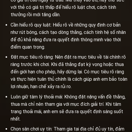
với thẻ có giá trị thấp để hiểu rõ luật chơi, cách tính
thưởng rồi mới tăng dần.
Cần hiểu rõ quy luật: Hiểu rõ về những quy định cơ bản
như rút bóng, cách tạo dòng thắng, cách tính hệ số nhân
để đủ khả năng đưa ra quyết định thông minh vào thời
điểm quan trọng.
Đặt mục tiêu rõ ràng: Nên đặt ra mục tiêu về tài chính rõ
ràng trước khi chơi. Khi đã thắng đạt kỳ vọng hoặc thua
đến giới hạn cho phép, hãy dừng lại. Có mục tiêu rõ ràng
và thực hiện tuân thủ chính là cách giúp anh em bảo toàn
lợi nhuận, hạn chế xảy ra rủi ro.
Luôn giữ tâm lý thoải mái: Không đặt nặng vấn đề thắng,
thua mà chỉ nên tham gia với mục đích giải trí. Khi tâm
trạng thoải mái, anh em sẽ đưa ra quyết định sáng suốt
nhất.
Chọn sân chơi uy tín: Tham gia tại địa chỉ đủ uy tín, đảm