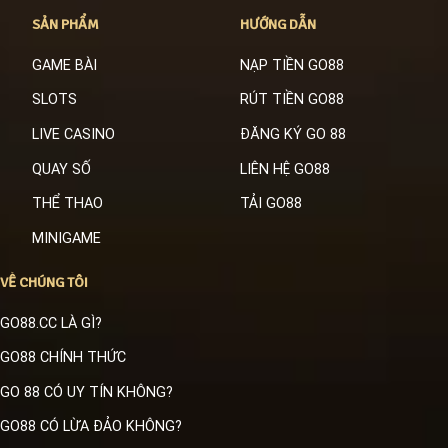
SẢN PHẨM
HƯỚNG DẪN
GAME BÀI
NẠP TIỀN GO88
SLOTS
RÚT TIỀN GO88
LIVE CASINO
ĐĂNG KÝ GO 88
QUAY SỐ
LIÊN HỆ GO88
THỂ THAO
TẢI GO88
MINIGAME
VỀ CHÚNG TÔI
GO88.CC LÀ GÌ?
GO88 CHÍNH THỨC
GO 88 CÓ UY TÍN KHÔNG?
GO88 CÓ LỪA ĐẢO KHÔNG?