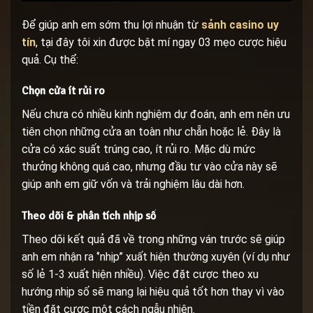
Để giúp anh em sớm thu lợi nhuận từ
sảnh casino uy
tín
, tại đây tôi xin được bật mí ngay 03 mẹo cược hiệu
quả. Cụ thể:
Chọn cửa ít rủi ro
Nếu chưa có nhiều kinh nghiệm dự đoán, anh em nên ưu
tiên chọn những cửa an toàn như chẵn hoặc lẻ. Đây là
cửa có xác suất trúng cao, ít rủi ro. Mặc dù mức
thưởng không quá cao, nhưng đầu tư vào cửa này sẽ
giúp anh em giữ vốn và trải nghiệm lâu dài hơn.
Theo dõi & phân tích nhịp số
Theo dõi kết quả đã về trong những ván trước sẽ giúp
anh em nhận ra ‘’nhịp’’ xuất hiện thường xuyên (ví dụ như
số lẻ 1-3 xuất hiện nhiều). Việc đặt cược theo xu
hướng nhịp số sẽ mang lại hiệu quả tốt hơn thay vì vào
tiền đặt cược một cách ngẫu nhiên.