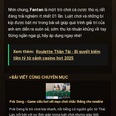
Nhìn chung,
Fantan
là một trò chơi cá cược thú vị, rất
đáng trải nghiệm ít nhất 01 lần. Luật chơi và những bí
kíp được bật mí trong bài sẽ giúp quá trình giải trí của
anh em diễn ra suôn sẻ, sớm thu lợi nhuận khủng về tay.
Đừng ngần ngại gì, hãy áp dụng ngay nhé!
Xem thêm:
Roulette Thần Tài - Bí quyết kiếm
tiền tỷ từ sảnh casino hot 2025
>
BÀI VIẾT CÙNG CHUYÊN MỤC
Pok Deng – Game siêu hot với mẹo chơi chắc thắng cho newbie
Pok Deng là trò chơi bài nhanh, nổi tiếng có nguồn gốc từ Thái
Lan, nổi bật với sự đơn giản trong luật chơi nhưng giàu tính