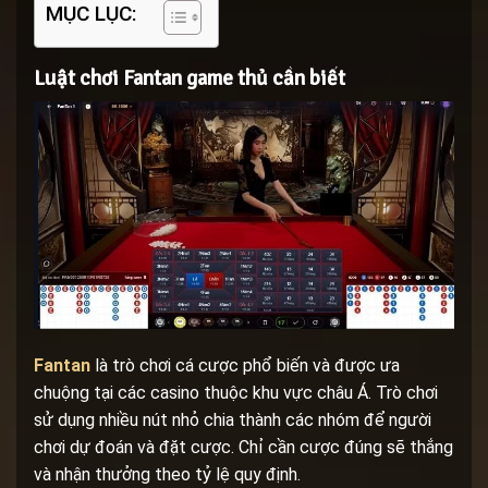
MỤC LỤC:
Luật chơi Fantan game thủ cần biết
Fantan
là trò chơi cá cược phổ biến và được ưa
chuộng tại các casino thuộc khu vực châu Á. Trò chơi
sử dụng nhiều nút nhỏ chia thành các nhóm để người
chơi dự đoán và đặt cược. Chỉ cần cược đúng sẽ thắng
và nhận thưởng theo tỷ lệ quy định.