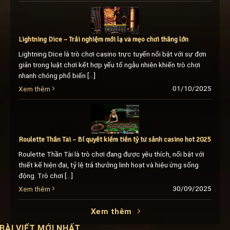
Lightning Dice – Trải nghiệm mới lạ và mẹo chơi thắng lớn
Lightning Dice là trò chơi casino trực tuyến nổi bật với sự đơn
giản trong luật chơi kết hợp yếu tố ngẫu nhiên khiến trò chơi
nhanh chóng phổ biến [...]
01/10/2025
Xem thêm
Roulette Thần Tài – Bí quyết kiếm tiền tỷ từ sảnh casino hot 2025
Roulette Thần Tài là trò chơi đang được yêu thích, nổi bật với
thiết kế hiện đại, tỷ lệ trả thưởng linh hoạt và hiệu ứng sống
động. Trò chơi [...]
30/09/2025
Xem thêm
Xem thêm
BÀI VIẾT MỚI NHẤT