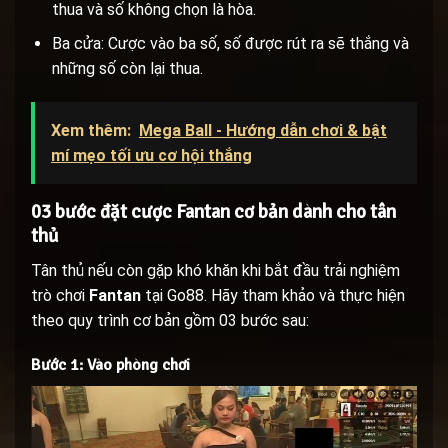
thua và số không chọn là hòa.
Ba cửa: Cược vào ba số, số được rút ra sẽ thắng và
những số còn lại thua.
Xem thêm:
Mega Ball - Hướng dẫn chơi & bật
mí mẹo tối ưu cơ hội thắng
03 bước đặt cược Fantan cơ bản dành cho tân
thủ
Tân thủ nếu còn gặp khó khăn khi bắt đầu trải nghiệm
trò chơi
Fantan
tại Go88. Hãy tham khảo và thực hiện
theo quy trình cơ bản gồm 03 bước sau:
Bước 1: Vào phòng chơi