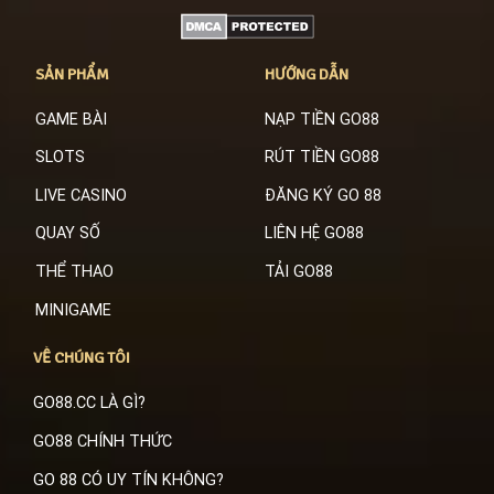
SẢN PHẨM
HƯỚNG DẪN
GAME BÀI
NẠP TIỀN GO88
SLOTS
RÚT TIỀN GO88
LIVE CASINO
ĐĂNG KÝ GO 88
QUAY SỐ
LIÊN HỆ GO88
THỂ THAO
TẢI GO88
MINIGAME
VỀ CHÚNG TÔI
GO88.CC LÀ GÌ?
GO88 CHÍNH THỨC
GO 88 CÓ UY TÍN KHÔNG?