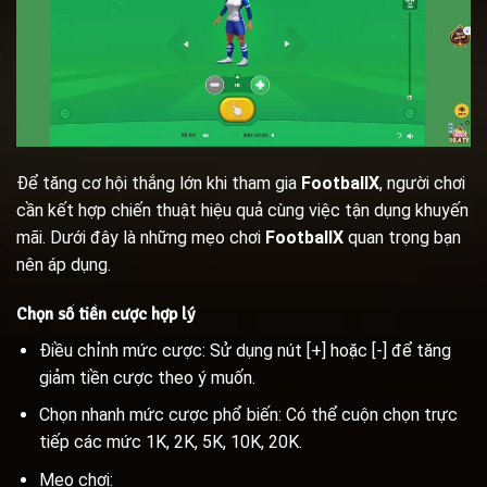
Để tăng cơ hội thắng lớn khi tham gia
FootballX
, người chơi
cần kết hợp chiến thuật hiệu quả cùng việc tận dụng khuyến
mãi. Dưới đây là những mẹo chơi
FootballX
quan trọng bạn
nên áp dụng.
Chọn số tiền cược hợp lý
Điều chỉnh mức cược: Sử dụng nút [+] hoặc [-] để tăng
giảm tiền cược theo ý muốn.
Chọn nhanh mức cược phổ biến: Có thể cuộn chọn trực
tiếp các mức 1K, 2K, 5K, 10K, 20K.
Mẹo chơi: