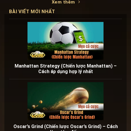
Xem thêm
BÀI VIẾT MỚI NHẤT
Manhattan Strategy (Chiến lược Manhattan) –
Cách áp dụng hợp lý nhất
Oscar’s Grind (Chiến lược Oscar’s Grind) – Cách