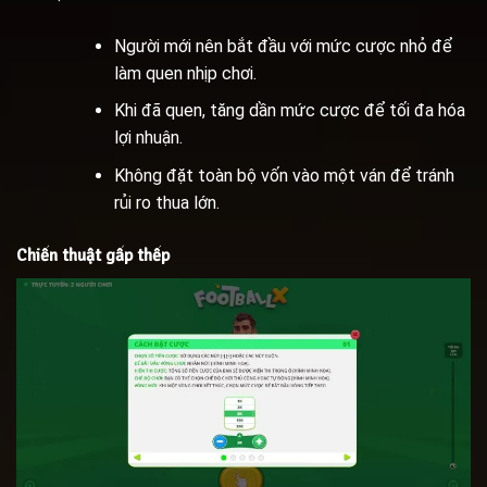
Người mới nên bắt đầu với mức cược nhỏ để
làm quen nhịp chơi.
Khi đã quen, tăng dần mức cược để tối đa hóa
lợi nhuận.
Không đặt toàn bộ vốn vào một ván để tránh
rủi ro thua lớn.
Chiến thuật gấp thếp