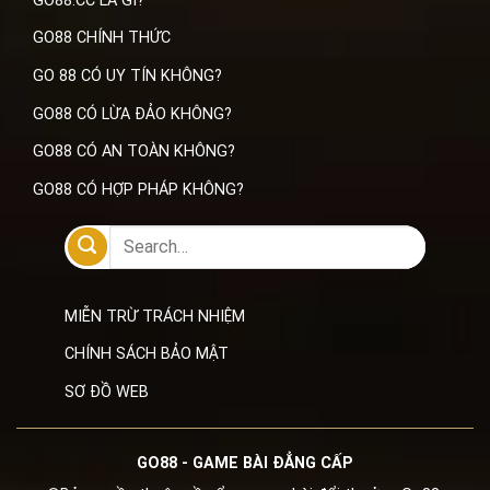
GO88.CC LÀ GÌ?
GO88 CHÍNH THỨC
GO 88 CÓ UY TÍN KHÔNG?
GO88 CÓ LỪA ĐẢO KHÔNG?
GO88 CÓ AN TOÀN KHÔNG?
GO88 CÓ HỢP PHÁP KHÔNG?
MIỄN TRỪ TRÁCH NHIỆM
CHÍNH SÁCH BẢO MẬT
SƠ ĐỒ WEB
GO88 - GAME BÀI ĐẲNG CẤP