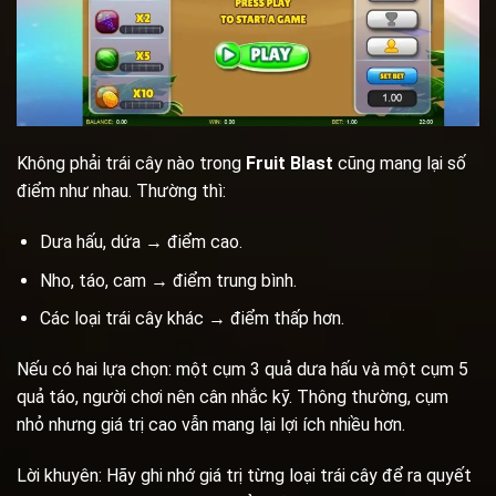
Không phải trái cây nào trong
Fruit Blast
cũng mang lại số
điểm như nhau. Thường thì:
Dưa hấu, dứa → điểm cao.
Nho, táo, cam → điểm trung bình.
Các loại trái cây khác → điểm thấp hơn.
Nếu có hai lựa chọn: một cụm 3 quả dưa hấu và một cụm 5
quả táo, người chơi nên cân nhắc kỹ. Thông thường, cụm
nhỏ nhưng giá trị cao vẫn mang lại lợi ích nhiều hơn.
Lời khuyên: Hãy ghi nhớ giá trị từng loại trái cây để ra quyết