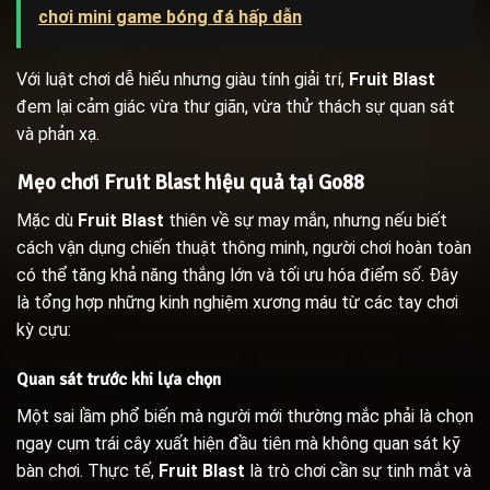
chơi mini game bóng đá hấp dẫn
Với luật chơi dễ hiểu nhưng giàu tính giải trí,
Fruit Blast
đem lại cảm giác vừa thư giãn, vừa thử thách sự quan sát
và phản xạ.
Mẹo chơi Fruit Blast hiệu quả tại Go88
Mặc dù
Fruit Blast
thiên về sự may mắn, nhưng nếu biết
cách vận dụng chiến thuật thông minh, người chơi hoàn toàn
có thể tăng khả năng thắng lớn và tối ưu hóa điểm số. Đây
là tổng hợp những kinh nghiệm xương máu từ các tay chơi
kỳ cựu:
Quan sát trước khi lựa chọn
Một sai lầm phổ biến mà người mới thường mắc phải là chọn
ngay cụm trái cây xuất hiện đầu tiên mà không quan sát kỹ
bàn chơi. Thực tế,
Fruit Blast
là trò chơi cần sự tinh mắt và