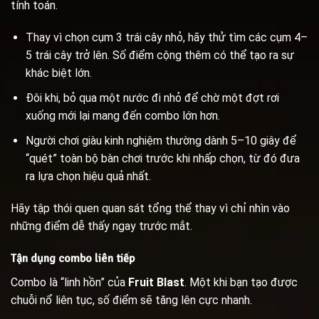
tính toán.
Thay vì chọn cụm 3 trái cây nhỏ, hãy thử tìm các cụm 4–
5 trái cây trở lên. Số điểm cộng thêm có thể tạo ra sự
khác biệt lớn.
Đôi khi, bỏ qua một nước đi nhỏ để chờ một đợt rơi
xuống mới lại mang đến combo lớn hơn.
Người chơi giàu kinh nghiệm thường dành 5–10 giây để
“quét” toàn bộ bàn chơi trước khi nhấp chọn, từ đó đưa
ra lựa chọn hiệu quả nhất.
Hãy tập thói quen quan sát tổng thể thay vì chỉ nhìn vào
những điểm dễ thấy ngay trước mắt.
Tận dụng combo liên tiếp
Combo là “linh hồn” của
Fruit Blast
. Một khi bạn tạo được
chuỗi nổ liên tục, số điểm sẽ tăng lên cực nhanh.