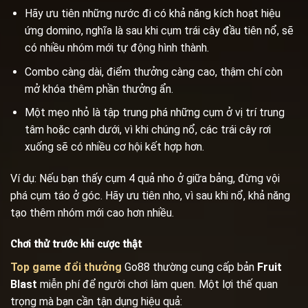
Hãy ưu tiên những nước đi có khả năng kích hoạt hiệu
ứng domino, nghĩa là sau khi cụm trái cây đầu tiên nổ, sẽ
có nhiều nhóm mới tự động hình thành.
Combo càng dài, điểm thưởng càng cao, thậm chí còn
mở khóa thêm phần thưởng ẩn.
Một mẹo nhỏ là tập trung phá những cụm ở vị trí trung
tâm hoặc cạnh dưới, vì khi chúng nổ, các trái cây rơi
xuống sẽ có nhiều cơ hội kết hợp hơn.
Ví dụ: Nếu bạn thấy cụm 4 quả nho ở giữa bảng, đừng vội
phá cụm táo ở góc. Hãy ưu tiên nho, vì sau khi nổ, khả năng
tạo thêm nhóm mới cao hơn nhiều.
Chơi thử trước khi cược thật
Top game đổi thưởng
Go88 thường cung cấp bản
Fruit
Blast
miễn phí để người chơi làm quen. Một lợi thế quan
trọng mà bạn cần tận dụng hiệu quả: