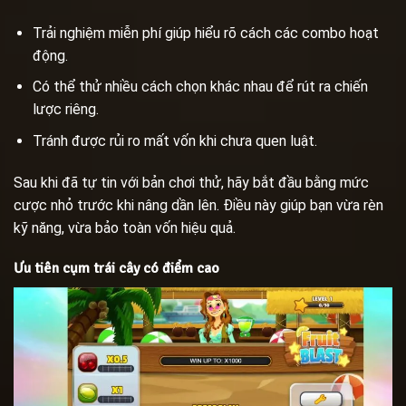
Trải nghiệm miễn phí giúp hiểu rõ cách các combo hoạt
động.
Có thể thử nhiều cách chọn khác nhau để rút ra chiến
lược riêng.
Tránh được rủi ro mất vốn khi chưa quen luật.
Sau khi đã tự tin với bản chơi thử, hãy bắt đầu bằng mức
cược nhỏ trước khi nâng dần lên. Điều này giúp bạn vừa rèn
kỹ năng, vừa bảo toàn vốn hiệu quả.
Ưu tiên cụm trái cây có điểm cao