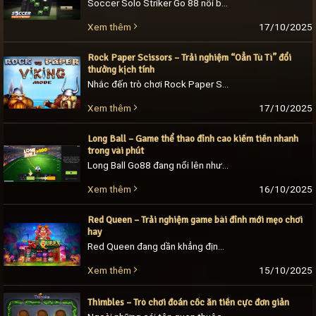
Soccer Solo Striker Go 88 nổi bật như một tựa game thể thao đầy mới lạ, mang đến trải nghiệm hóa thân thành tiền đạo duy nhất trên sân cỏ. [...]
17/10/2025
Xem thêm
Rock Paper Scissors – Trải nghiệm “Oẳn Tù Tì” đổi
thưởng kịch tính
Nhắc đến trò chơi Rock Paper Scissors, chắc hẳn ai trong chúng ta cũng đã từng chơi từ khi còn nhỏ. Với luật chơi cực kỳ đơn giản, chỉ cần [...]
17/10/2025
Xem thêm
Long Ball – Game thể thao đỉnh cao kiếm tiền nhanh
trong vài phút
Long Ball Go88 đang nổi lên như một lựa chọn mới mẻ và đầy hấp dẫn dành cho cộng đồng người chơi nhờ sự kết hợp giữa yếu tố may [...]
16/10/2025
Xem thêm
Red Queen – Trải nghiệm game bài đỉnh mới mẹo chơi
hay
Red Queen đang dần khẳng định vị thế với lối chơi độc đáo xoay quanh lá bài Q đầy kịch tính. Game không chỉ mang đến sự giải trí mà [...]
15/10/2025
Xem thêm
Thimbles – Trò chơi đoán cốc ăn tiền cực đơn giản