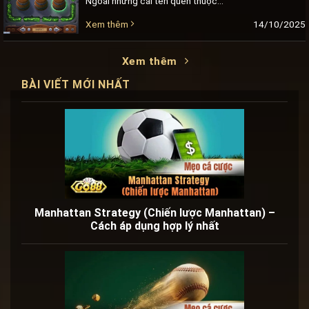
Ngoài những cái tên quen thuộc như Tài Xỉu, Baccarat hay Bắn Cá, còn có một trò chơi mang tính giải trí và thử thách cực kỳ độc đáo mang [...]
14/10/2025
Xem thêm
Xem thêm
BÀI VIẾT MỚI NHẤT
Manhattan Strategy (Chiến lược Manhattan) –
Cách áp dụng hợp lý nhất