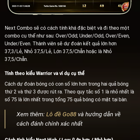
Next Combo sẽ có cách tính khá đặc biệt và đi theo một
combo cụ thể như sau: Over/Odd; Under/Odd, Over/Even,
Under/Even. Thành viên sẽ dự đoán kết quả lớn hơn
37,3/Lẻ, Nhỏ 37,5/Lẻ, Lớn 37,5/Chẵn hoặc là Nhỏ
37,5/Chẵn.
Tính theo kiểu Warrior và ví dụ cụ thể
Cách dự đoán bóng có con số lớn hơn trong hai quả bóng
thứ 2 và thứ 3 được rút ra. Theo quy tắc số 1 là nhỏ nhất là
số 75 là lớn nhất trong tổng 75 quả bóng có mặt tại bàn.
Xem thêm:
Lô đề Go88
và hướng dẫn về
cách đánh chính xác nhất