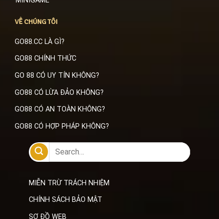
MINIGAME
VỀ CHÚNG TÔI
GO88.CC LÀ GÌ?
GO88 CHÍNH THỨC
GO 88 CÓ UY TÍN KHÔNG?
GO88 CÓ LỪA ĐẢO KHÔNG?
GO88 CÓ AN TOÀN KHÔNG?
GO88 CÓ HỢP PHÁP KHÔNG?
MIỄN TRỪ TRÁCH NHIỆM
CHÍNH SÁCH BẢO MẬT
SƠ ĐỒ WEB