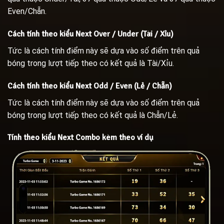
Even/Chẵn.
Cách tính theo kiểu Next Over / Under (Tài / Xỉu)
Tức là cách tính điểm này sẽ dựa vào số điểm trên quả
bóng trong lượt tiếp theo có kết quả là Tài/Xỉu.
Cách tính theo kiểu Next Odd / Even (Lẻ / Chẵn)
Tức là cách tính điểm này sẽ dựa vào số điểm trên quả
bóng trong lượt tiếp theo có kết quả là Chẵn/Lẻ.
Tính theo kiểu Next Combo kèm theo ví dụ