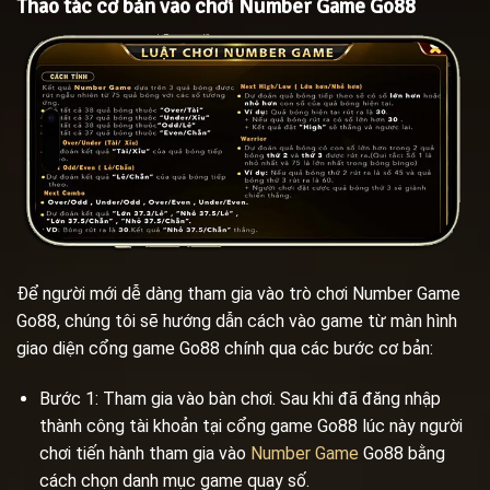
Thao tác cơ bản vào chơi Number Game Go88
Để người mới dễ dàng tham gia vào trò chơi Number Game
Go88, chúng tôi sẽ hướng dẫn cách vào game từ màn hình
giao diện cổng game Go88 chính qua các bước cơ bản:
Bước 1: Tham gia vào bàn chơi. Sau khi đã đăng nhập
thành công tài khoản tại cổng game Go88 lúc này người
chơi tiến hành tham gia vào
Number Game
Go88 bằng
cách chọn danh mục game quay số.