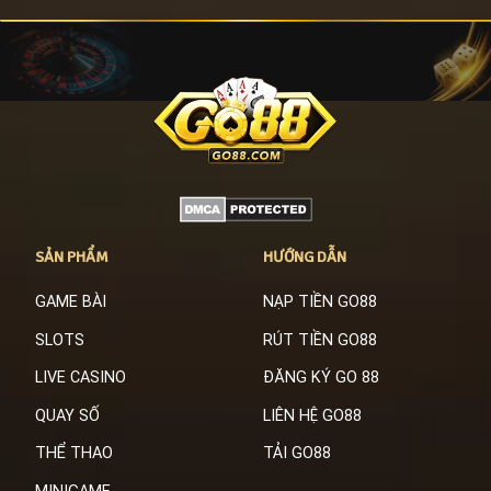
SẢN PHẨM
HƯỚNG DẪN
GAME BÀI
NẠP TIỀN GO88
SLOTS
RÚT TIỀN GO88
LIVE CASINO
ĐĂNG KÝ GO 88
QUAY SỐ
LIÊN HỆ GO88
THỂ THAO
TẢI GO88