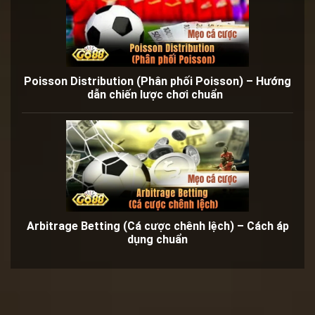
Poisson Distribution (Phân phối Poisson) – Hướng
dẫn chiến lược chơi chuẩn
Arbitrage Betting (Cá cược chênh lệch) – Cách áp
dụng chuẩn