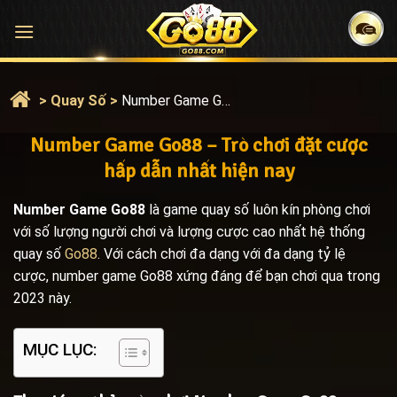
Bỏ
qua
nội
dung
>
Quay Số
>
Number Game Go88 - Trò Chơi Đặt Cược Hấp Dẫn Nhất Hiện Nay
Number Game Go88 – Trò chơi đặt cược
hấp dẫn nhất hiện nay
Number Game Go88
là game quay số luôn kín phòng chơi
với số lượng người chơi và lượng cược cao nhất hệ thống
quay số
Go88
. Với cách chơi đa dạng với đa dạng tỷ lệ
cược, number game Go88 xứng đáng để bạn chơi qua trong
2023 này.
MỤC LỤC: