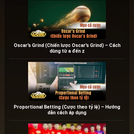
Oscar’s Grind (Chiến lược Oscar’s Grind) – Cách
dùng từ a đến z
Proportional Betting (Cược theo tỷ lệ) – Hướng
dẫn cách áp dụng