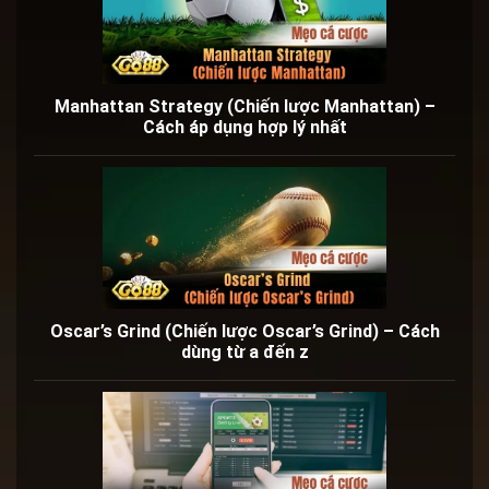
Manhattan Strategy (Chiến lược Manhattan) –
Cách áp dụng hợp lý nhất
Oscar’s Grind (Chiến lược Oscar’s Grind) – Cách
dùng từ a đến z