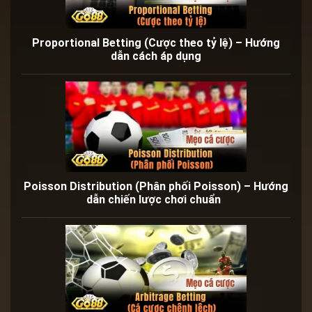
Proportional Betting (Cược theo tỷ lệ) – Hướng
dẫn cách áp dụng
Poisson Distribution (Phân phối Poisson) – Hướng
dẫn chiến lược chơi chuẩn