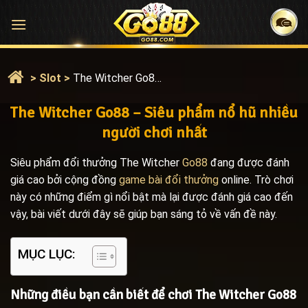
Bỏ
qua
nội
dung
>
Slot
>
The Witcher Go88 - Siêu Phẩm Nổ Hũ Nhiều Người Chơi Nhất
The Witcher Go88 – Siêu phẩm nổ hũ nhiều
người chơi nhất
Siêu phẩm đổi thưởng The Witcher
Go88
đang được đánh
giá cao bởi cộng đồng
game bài đổi thưởng
online. Trò chơi
này có những điểm gì nổi bật mà lại được đánh giá cao đến
vậy, bài viết dưới đây sẽ giúp bạn sáng tỏ về vấn đề này.
MỤC LỤC:
Những điều bạn cần biết để chơi The Witcher Go88