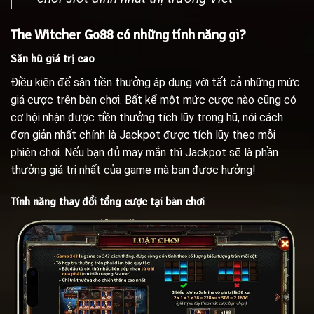
The Witcher Go88 có những tính năng gì?
Săn hũ giá trị cao
Điều kiện để săn tiền thưởng áp dụng với tất cả những mức
giá cược trên bàn chơi. Bất kể một mức cược nào cũng có
cơ hội nhận được tiền thưởng tích lũy trong hũ, nói cách
đơn giản nhất chính là Jackpot được tích lũy theo mỗi
phiên chơi. Nếu bạn đủ may mắn thì Jackpot sẽ là phần
thưởng giá trị nhất của game mà bạn được hưởng!
Tính năng thay đổi tổng cược tại bàn chơi