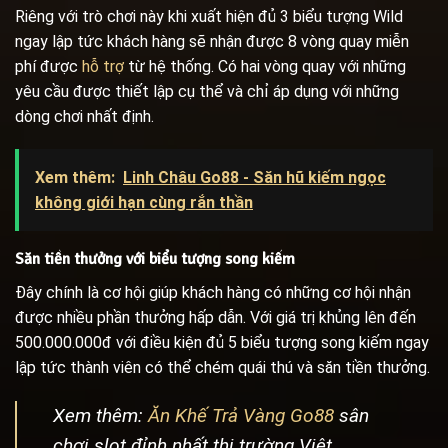
Riêng với trò chơi này khi xuất hiện đủ 3 biểu tượng Wild
ngay lập tức khách hàng sẽ nhận được 8 vòng quay miễn
phí được
hỗ trợ
từ hệ thống. Có hai vòng quay với những
yêu cầu được thiết lập cụ thể và chỉ áp dụng với những
dòng chơi nhất định.
Xem thêm:
Linh Châu Go88 - Săn hũ kiếm ngọc
không giới hạn cùng rắn thần
Săn tiền thưởng với biểu tượng song kiếm
Đây chính là cơ hội giúp khách hàng có những cơ hội nhận
được nhiều phần thưởng hấp dẫn. Với giá trị khủng lên đến
500.000.000đ với điều kiện đủ 5 biểu tượng song kiếm ngay
lập tức thành viên có thể chém quái thú và săn tiền thưởng.
Xem thêm:
Ăn Khế Trả Vàng Go88
sân
chơi slot đỉnh nhất thị trường Việt