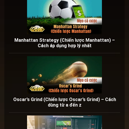
Manhattan Strategy (Chiến lược Manhattan) –
Cách áp dụng hợp lý nhất
Oscar’s Grind (Chiến lược Oscar’s Grind) – Cách
dùng từ a đến z