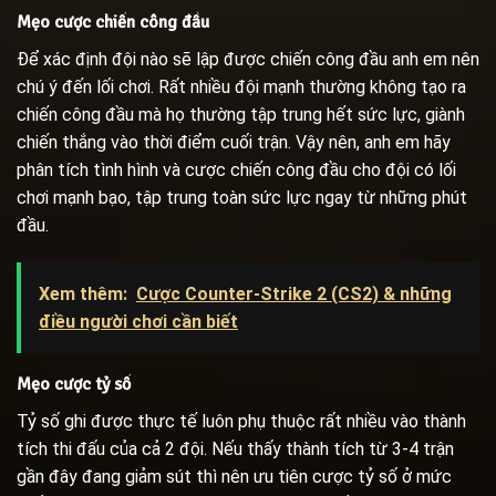
Mẹo cược chiến công đầu
Để xác định đội nào sẽ lập được chiến công đầu anh em nên
chú ý đến lối chơi. Rất nhiều đội mạnh thường không tạo ra
chiến công đầu mà họ thường tập trung hết sức lực, giành
chiến thắng vào thời điểm cuối trận. Vậy nên, anh em hãy
phân tích tình hình và cược chiến công đầu cho đội có lối
chơi mạnh bạo, tập trung toàn sức lực ngay từ những phút
đầu.
Xem thêm:
Cược Counter-Strike 2 (CS2) & những
điều người chơi cần biết
Mẹo cược tỷ số
Tỷ số ghi được thực tế luôn phụ thuộc rất nhiều vào thành
tích thi đấu của cả 2 đội. Nếu thấy thành tích từ 3-4 trận
gần đây đang giảm sút thì nên ưu tiên cược tỷ số ở mức