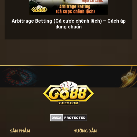
Arbitrage Betting (Cá cược chênh lệch) – Cách áp
dụng chuẩn
SẢN PHẨM
HƯỚNG DẪN