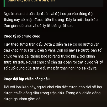
Android/iOS cực đơn giản
Người chơi chỉ cần dự đoán và đặt cược vào đúng đội
thắng này sẽ nhận được tiền thưởng. Đây là một loại kèo
đơn giản, dễ chơi và có tỷ lệ thắng rất cao.
Cược tỷ số chung cuộc
Tùy theo từng trận đấu Dota 2 diễn ra sẽ có số lượng ván
đấu khác nhau (từ 3 đến 5 ván). Con số này sẽ được ban tổ
chức và nhà cái thông báo rõ ràng trước khi 2 đội chính
thức thi đấu. Người chơi chỉ cần dự đoán rồi đặt cược về tỷ
số cuối cùng của trận đấu mà bản thân nghĩ nó sẽ xảy ra.
Cược đội lập chiến công đầu
Đối với loại kèo này, người chơi cần đặt cược cho đội sẽ lập
được chiến công đầu trong trận đấu. Trong đó, chiến công
được ghi nhận gồm có: