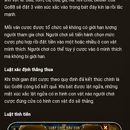
Go88 sẽ đặt 3 viên xúc xắc vào trong bát đậy kín lại rồi lắc
mạnh.
Mỗi ván cược được tổ chức sẽ không có giới hạn lượng
người tham gia chơi. Người chơi sẽ tiến hành chọn mức
cược phù hợp rồi đặt tiền vào một hoặc nhiều ô con vật
mình thích. Người chơi có thể tùy ý cược vào ô mình thích
mà không bị giới hạn.
Luật xác định thắng thua
Khi thời gian đặt cược theo quy định đã kết thúc chính là
lúc Go88 công bố kết quả. Khi bát được lật ngửa, những
mặt xúc xắc lật ngửa có in hình con vật nào người chơi
cược đúng cửa có hình con vật đó sẽ thắng.
Luật tính tiền