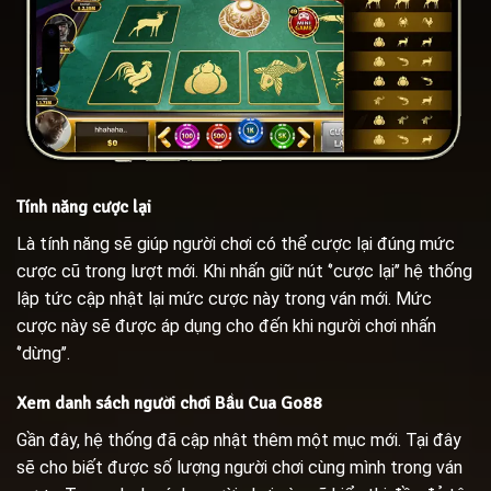
Tính năng cược lại
Là tính năng sẽ giúp người chơi có thể cược lại đúng mức
cược cũ trong lượt mới. Khi nhấn giữ nút ‘’cược lại’’ hệ thống
lập tức cập nhật lại mức cược này trong ván mới. Mức
cược này sẽ được áp dụng cho đến khi người chơi nhấn
‘’dừng’’.
Xem danh sách người chơi Bầu Cua Go88
Gần đây, hệ thống đã cập nhật thêm một mục mới. Tại đây
sẽ cho biết được số lượng người chơi cùng mình trong ván