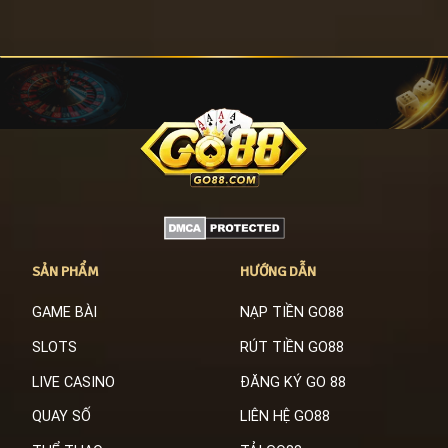
SẢN PHẨM
HƯỚNG DẪN
GAME BÀI
NẠP TIỀN GO88
SLOTS
RÚT TIỀN GO88
LIVE CASINO
ĐĂNG KÝ GO 88
QUAY SỐ
LIÊN HỆ GO88