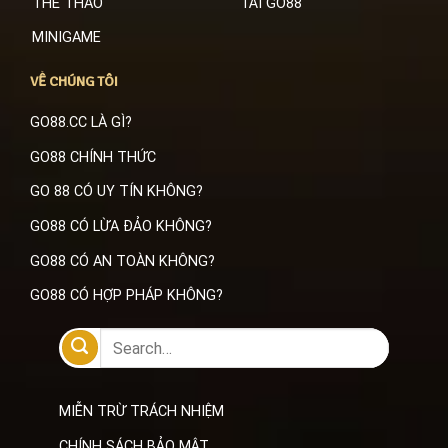
THỂ THAO
TẢI GO88
MINIGAME
VỀ CHÚNG TÔI
GO88.CC LÀ GÌ?
GO88 CHÍNH THỨC
GO 88 CÓ UY TÍN KHÔNG?
GO88 CÓ LỪA ĐẢO KHÔNG?
GO88 CÓ AN TOÀN KHÔNG?
GO88 CÓ HỢP PHÁP KHÔNG?
MIỄN TRỪ TRÁCH NHIỆM
CHÍNH SÁCH BẢO MẬT