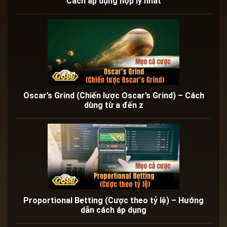
Cách áp dụng hợp lý nhất
Oscar’s Grind (Chiến lược Oscar’s Grind) – Cách
dùng từ a đến z
Proportional Betting (Cược theo tỷ lệ) – Hướng
dẫn cách áp dụng