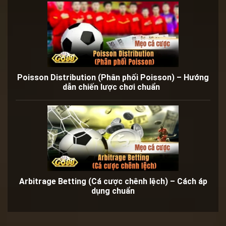
Poisson Distribution (Phân phối Poisson) – Hướng
dẫn chiến lược chơi chuẩn
Arbitrage Betting (Cá cược chênh lệch) – Cách áp
dụng chuẩn