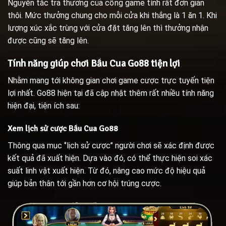
Nguyên tắc trả thưởng của cổng game tính rất đơn giản
thôi. Mức thưởng chung cho mỗi cửa khi thắng là 1 ăn 1. Khi
lượng xúc xắc trùng với cửa đặt tăng lên thì thưởng nhận
được cũng sẽ tăng lên.
Tính năng giúp chơi Bầu Cua Go88 tiện lợi
Nhằm mang tới không gian chơi game cược trực tuyến tiện
lợi nhất. Go88 hiện tại đã cập nhật thêm rất nhiều tính năng
hiện đại, tiện ích sau:
Xem lịch sử cược Bầu Cua Go88
Thông qua mục ‘’lịch sử cược’’ người chơi sẽ xác định được
kết quả đã xuất hiện. Dựa vào đó, có thể thực hiện soi xác
suất linh vật xuất hiện. Từ đó, nâng cao mức độ hiệu quả
giúp bản thân tới gần hơn cơ hội trúng cược.