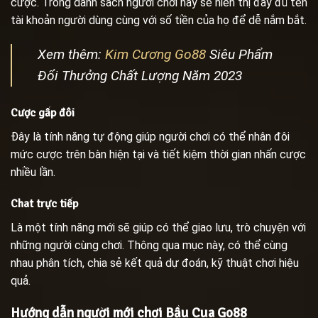
cược. Trong danh sách người chơi này sẽ hiển thị đầy đủ tên
tài khoản người dùng cùng với số tiền của họ để dễ nắm bắt.
Xem thêm:
Kim Cương Go88
Siêu Phẩm
Đổi Thưởng Chất Lượng Năm 2023
Cược gấp đôi
Đây là tính năng tự động giúp người chơi có thể nhân đôi
mức cược trên bàn hiện tại và tiết kiệm thời gian nhấn cược
nhiều lần.
Chat trực tiếp
Là một tính năng mới sẽ giúp có thể giao lưu, trò chuyện với
những người cùng chơi. Thông qua mục này, có thể cùng
nhau phân tích, chia sẻ kết quả dự đoán, kỹ thuật chơi hiệu
quả.
Hướng dẫn người mới chơi Bầu Cua Go88