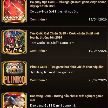
Cò quay Nga Go88 – Trải nghiệm mini game cược nhanh
đầy kịch tính 2026
Cò quay Nga Go88 thu hút người chơi nhờ lối chơi kịch tính dựa trên xác suất “một viên đạn - sáu vị trí”, nơi mỗi quyết định đều mang [...]
19/04/2026
Xem thêm
Tam Quốc Đại Chiến Go88 – Cược chiến thuật mới
toanh, thưởng lớn 2026
Tam Quốc Đại Chiến Go88 là một trong những mini game vòng quay hấp dẫn, lấy cảm hứng từ ba thế lực huyền thoại trong lịch sử Trung Hoa: Ngụy [...]
19/04/2026
Xem thêm
Plinko Go88 – Tựa game hot nhất với lối chơi hấp dẫn
Bạn đang tìm một mini game vừa đơn giản, vừa hấp dẫn để giải trí mỗi ngày? Plinko Go88 chính là lựa chọn hoàn hảo tại cổng game Go88, nơi [...]
25/09/2025
Xem thêm
Đào vàng Go88 – Hướng dẫn chơi & trải nghiệm game
mới
Đào vàng Go88 là mini game hấp dẫn đang làm mưa làm gió trong cộng đồng game thủ. Với lối chơi đơn giản nhưng đầy tính chiến thuật, phiên bản [...]